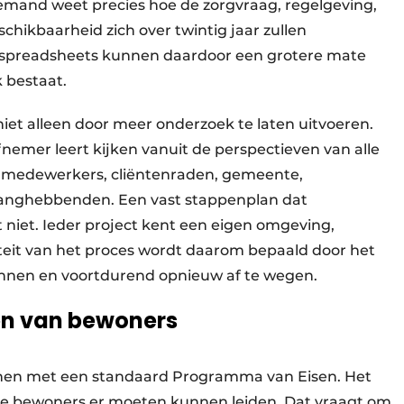
emand weet precies hoe de zorgvraag, regelgeving,
chikbaarheid zich over twintig jaar zullen
n spreadsheets kunnen daardoor een grotere mate
 bestaat.
iet alleen door meer onderzoek te laten uitvoeren.
efnemer leert kijken vanuit de perspectieven van alle
, medewerkers, cliëntenraden, gemeente,
anghebbenden. Een vast stappenplan dat
t niet. Ieder project kent een eigen omgeving,
teit van het proces wordt daarom bepaald door het
nen en voortdurend opnieuw af te wegen.
ven van bewoners
en met een standaard Programma van Eisen. Het
ige bewoners er moeten kunnen leiden. Dat vraagt om