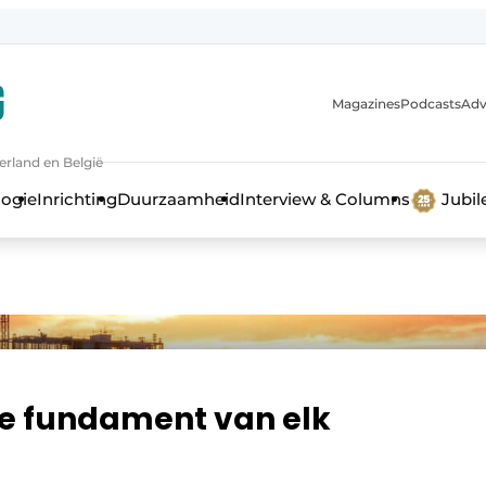
Magazines
Podcasts
Adv
erland en België
bouw en ontwikkeling in de zorg
logie
Inrichting
Duurzaamheid
Interview & Columns
Jubi
te fundament van elk