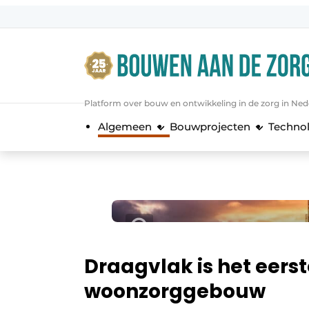
Aanmelden
Algemene voorwaarden
Bedrijven
Platform over bouw en ontwikkeling in de zorg in Ned
Bouwen aan de Zorg | Vakblad over 
Algemeen
Bouwprojecten
Techno
Contact
Direct contact
Evenement aanmelden
Jaarboek
Jubileumboek
Meest gelezen
Draagvlak is het eers
Nieuwsbrief
woonzorggebouw
Podcasts