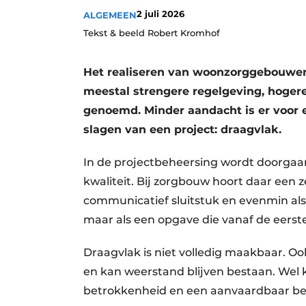
2 juli 2026
Privacy / Cookie statement
ALGEMEEN
Tekst & beeld Robert Kromhof
Vacature aanmelden
Vacatures
Het realiseren van woonzorggebouwen
Video’s
meestal strengere regelgeving, hoger
genoemd. Minder aandacht is er voor e
slagen van een project: draagvlak.
In de projectbeheersing wordt doorgaans
kwaliteit. Bij zorgbouw hoort daar een z
communicatief sluitstuk en evenmin al
maar als een opgave die vanaf de eerst
Draagvlak is niet volledig maakbaar. O
en kan weerstand blijven bestaan. Wel
betrokkenheid en een aanvaardbaar be