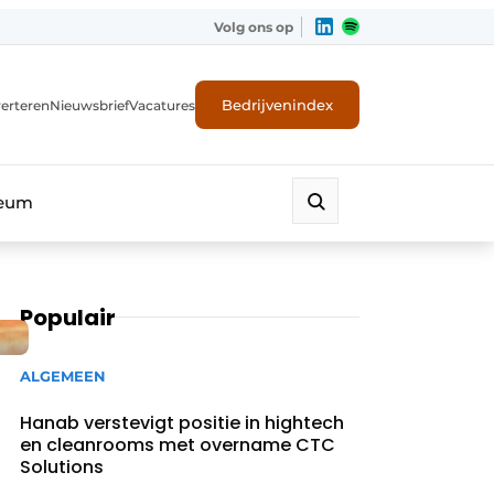
Volg ons op
Bedrijvenindex
erteren
Nieuwsbrief
Vacatures
leum
Populair
ALGEMEEN
Hanab verstevigt positie in hightech
en cleanrooms met overname CTC
Solutions