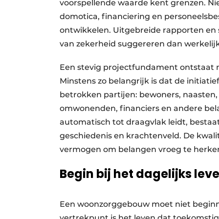
voorspellende waarde kent grenzen. Ni
domotica, financiering en personeelsbes
ontwikkelen. Uitgebreide rapporten e
van zekerheid suggereren dan werkelijk
Een stevig projectfundament ontstaat n
Minstens zo belangrijk is dat de initiati
betrokken partijen: bewoners, naasten
omwonenden, financiers en andere bel
automatisch tot draagvlak leidt, bestaa
geschiedenis en krachtenveld. De kwali
vermogen om belangen vroeg te herken
Begin bij het dagelijks le
Een woonzorggebouw moet niet beginn
vertrekpunt is het leven dat toekomst