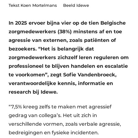
Podcasts
Tekst Koen Mortelmans Beeld Idewe
Privéklinieken
Privacy / Cookie statement
Laboratoria
In 2025 ervoer bijna vier op de tien Belgische
Vacature aanmelden
zorgmedewerkers (38%) minstens af en toe
Vacatures
agressie van externen, zoals patiënten of
Video’s
bezoekers. “Het is belangrijk dat
zorgmedewerkers zichzelf leren reguleren om
professioneel te blijven handelen en escalatie
te voorkomen”, zegt Sofie Vandenbroeck,
verantwoordelijke kennis, informatie en
research bij Idewe.
“7,5% kreeg zelfs te maken met agressief
gedrag van collega’s. Het uit zich in
verschillende vormen, zoals verbale agressie,
bedreigingen en fysieke incidenten.