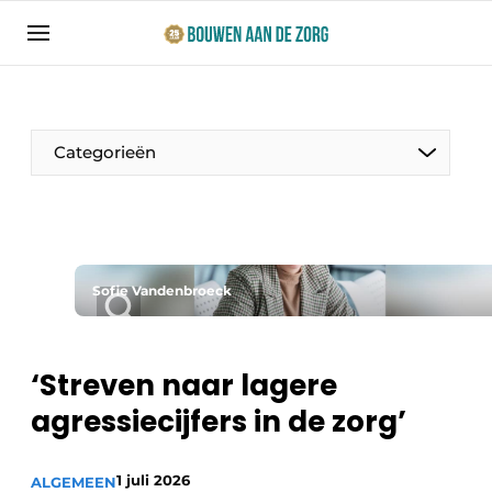
Aanmelden
Algemene voorwaarden
Bedrijven
Categorieën
Bouwen aan de Zorg | Vakblad over bouw en
ontwikkeling in de zorg
Contact
Productinformatie
Direct contact
Sofie Vandenbroeck
Evenementen
Evenement aanmelden
Jaarboek
‘Streven naar lagere
Jubileumboek
agressiecijfers in de zorg’
Ziekenhuizen
Meest gelezen
Woonzorg & Verpleeghuizen
Nieuwsbrief
1 juli 2026
ALGEMEEN