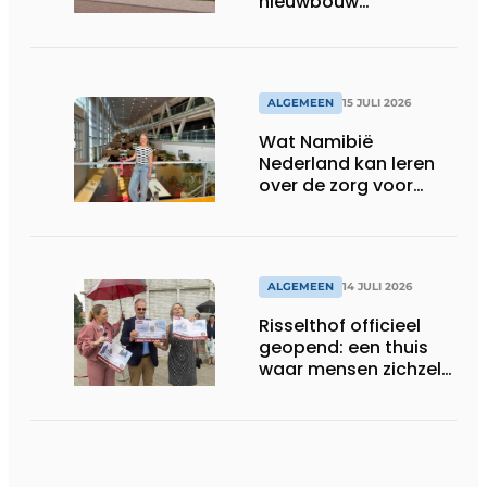
nieuwbouw
Laurierhoven
ALGEMEEN
15 JULI 2026
Wat Namibië
Nederland kan leren
over de zorg voor
ouderen
ALGEMEEN
14 JULI 2026
Risselthof officieel
geopend: een thuis
waar mensen zichzelf
kunnen zijn