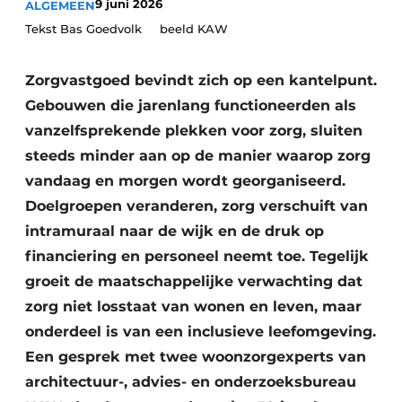
9 juni 2026
ALGEMEEN
Podcasts
Privéklinieken
Tekst Bas Goedvolk beeld KAW
Privacy / Cookie statement
Laboratoria
Vacature aanmelden
Zorgvastgoed bevindt zich op een kantelpunt.
Vacatures
Gebouwen die jarenlang functioneerden als
vanzelfsprekende plekken voor zorg, sluiten
Video’s
steeds minder aan op de manier waarop zorg
vandaag en morgen wordt georganiseerd.
Doelgroepen veranderen, zorg verschuift van
intramuraal naar de wijk en de druk op
financiering en personeel neemt toe. Tegelijk
groeit de maatschappelijke verwachting dat
zorg niet losstaat van wonen en leven, maar
onderdeel is van een inclusieve leefomgeving.
Een gesprek met twee woonzorgexperts van
architectuur-, advies- en onderzoeksbureau