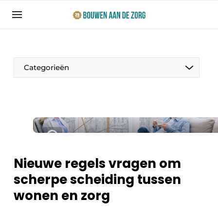
Aanmelden
Algemene voorwaarden
Bedrijven
Categorieën
Bouwen aan de Zorg | Vakblad over bouw en
ontwikkeling in de zorg
Contact
Productinformatie
Direct contact
Evenementen
Evenement aanmelden
Jaarboek
Nieuwe regels vragen om
Jubileumboek
scherpe scheiding tussen
Ziekenhuizen
Meest gelezen
wonen en zorg
Woonzorg & Verpleeghuizen
Nieuwsbrief