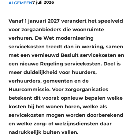
7 juli 2026
ALGEMEEN
Podcasts
Privéklinieken
Privacy / Cookie statement
Laboratoria
Vanaf 1 januari 2027 verandert het speelveld
Vacature aanmelden
voor zorgaanbieders die woonruimte
Vacatures
verhuren. De Wet modernisering
Video’s
servicekosten treedt dan in werking, samen
met een vernieuwd Besluit servicekosten en
een nieuwe Regeling servicekosten. Doel is
meer duidelijkheid voor huurders,
verhuurders, gemeenten en de
Huurcommissie. Voor zorgorganisaties
betekent dit vooral: opnieuw bepalen welke
kosten bij het wonen horen, welke als
servicekosten mogen worden doorberekend
en welke zorg- of welzijnsdiensten daar
nadrukkelijk buiten vallen.