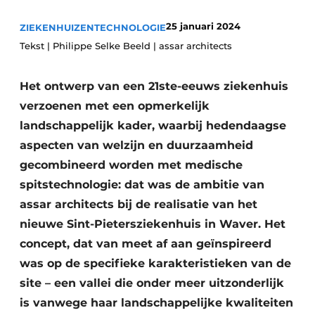
Podcasts
Privéklinieken
25 januari 2024
ZIEKENHUIZEN
TECHNOLOGIE
Privacy / Cookie statement
Laboratoria
Tekst | Philippe Selke Beeld | assar architects
Vacature aanmelden
Vacatures
Het ontwerp van een 21ste-eeuws ziekenhuis
Video’s
verzoenen met een opmerkelijk
landschappelijk kader, waarbij hedendaagse
aspecten van welzijn en duurzaamheid
gecombineerd worden met medische
spitstechnologie: dat was de ambitie van
assar architects bij de realisatie van het
nieuwe Sint-Pietersziekenhuis in Waver. Het
concept, dat van meet af aan geïnspireerd
was op de specifieke karakteristieken van de
site – een vallei die onder meer uitzonderlijk
is vanwege haar landschappelijke kwaliteiten