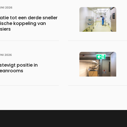
UNI 2026
tie tot een derde sneller
ische koppeling van
siers
UNI 2026
tevigt positie in
cleanrooms