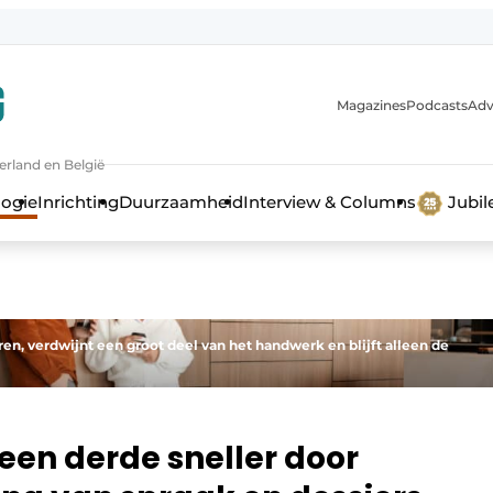
Magazines
Podcasts
Adv
erland en België
bouw en ontwikkeling in de zorg
logie
Inrichting
Duurzaamheid
Interview & Columns
Jubi
n, verdwijnt een groot deel van het handwerk en blijft alleen de
een derde sneller door