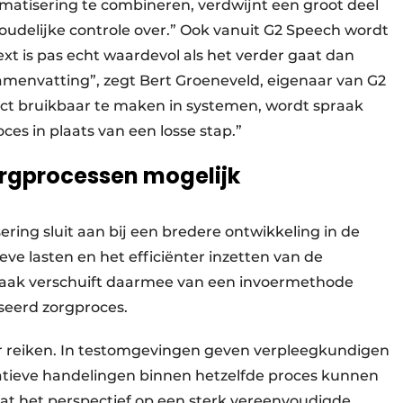
omatisering te combineren, verdwijnt een groot deel
houdelijke controle over.” Ook vanuit G2 Speech wordt
xt is pas echt waardevol als het verder gaat dan
samenvatting”, zegt Bert Groeneveld, eigenaar van G2
ect bruikbaar te maken in systemen, wordt spraak
ces in plaats van een losse stap.”
orgprocessen mogelijk
ing sluit aan bij een bredere ontwikkeling in de
eve lasten en het efficiënter inzetten van de
praak verschuift daarmee van een invoermethode
seerd zorgproces.
er reiken. In testomgevingen geven verpleegkundigen
atieve handelingen binnen hetzelfde proces kunnen
 het perspectief op een sterk vereenvoudigde