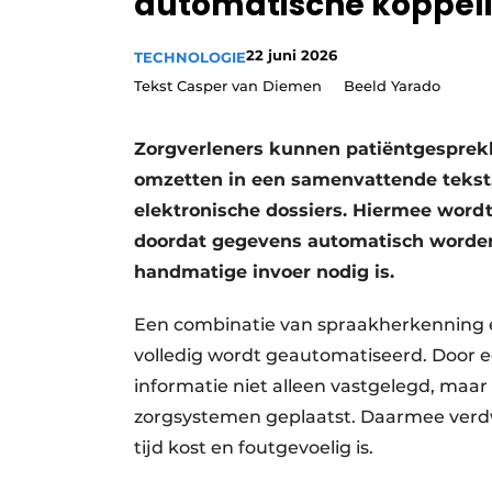
automatische koppeli
Privacy / Cookie statement
22 juni 2026
TECHNOLOGIE
Vacature aanmelden
Tekst Casper van Diemen Beeld Yarado
Vacatures
Video’s
Zorgverleners kunnen patiëntgesprekk
omzetten in een samenvattende tekst,
elektronische dossiers. Hiermee wordt
doordat gegevens automatisch worden
handmatige invoer nodig is.
Een combinatie van spraakherkenning e
volledig wordt geautomatiseerd. Door e
informatie niet alleen vastgelegd, maar
zorgsystemen geplaatst. Daarmee verdw
tijd kost en foutgevoelig is.