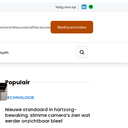
Volg ons op
Bedrijvenindex
erteren
Nieuwsbrief
Vacatures
leum
Populair
TECHNOLOGIE
Nieuwe standaard in hartzorg-
bewaking: slimme camera’s zien wat
eerder onzichtbaar bleef