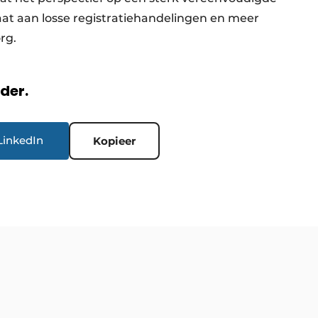
aat aan losse registratiehandelingen en meer
org.
rder.
LinkedIn
Kopieer