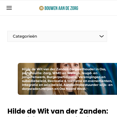
Aanmelden
Algemene voorwaarden
Bedrijven
Categorieën
Bouwen aan de Zorg | Vakblad over bouw en
ontwikkeling in de zorg
Contact
Productinformatie
Direct contact
Hilde de Wit van der Zanden Zorgwethouder in Oss,
Evenementen
portefeuille: Zorg, WMO en Welzijn, Jeugd- en
Evenement aanmelden
jongerenwerk, Burgerparticipatie, Verenigingen en
subsidiebeleid, Recreatie & toerisme en evenementen,
Jaarboek
Integratie en asielbeleid, Aandachtsbestuurder wijk- en
dorpsraden Herpen en Oss Noord West.
Jubileumboek
Ziekenhuizen
Meest gelezen
Hilde de Wit van der Zanden:
Woonzorg & Verpleeghuizen
Nieuwsbrief