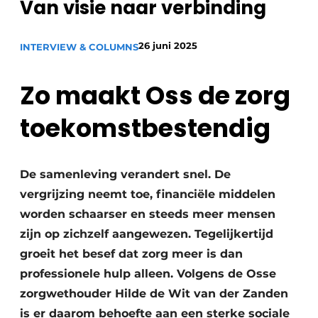
Van visie naar verbinding
Podcasts
Privéklinieken
Privacy / Cookie statement
Laboratoria
26 juni 2025
INTERVIEW & COLUMNS
Vacature aanmelden
Vacatures
Zo maakt Oss de zorg
Video’s
toekomstbestendig
De samenleving verandert snel. De
vergrijzing neemt toe, financiële middelen
worden schaarser en steeds meer mensen
zijn op zichzelf aangewezen. Tegelijkertijd
groeit het besef dat zorg meer is dan
professionele hulp alleen. Volgens de Osse
zorgwethouder Hilde de Wit van der Zanden
is er daarom behoefte aan een sterke sociale