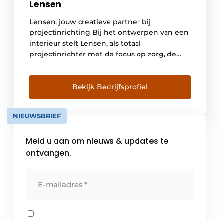
Lensen
Lensen, jouw creatieve partner bij
projectinrichting Bij het ontwerpen van een
interieur stelt Lensen, als totaal
projectinrichter met de focus op zorg, de
eindgebruikers centraal. Een interieur is van
invloed op de emotionele beleving en het
welzijn van mensen, daar zijn we van
Bekijk Bedrijfsprofiel
overtuigd. Daarom vormen in het creatieve
ontwerpproces hun leefwijzen, behoeften
NIEUWSBRIEF
en wensen […]
Meld u aan om nieuws & updates te
ontvangen.