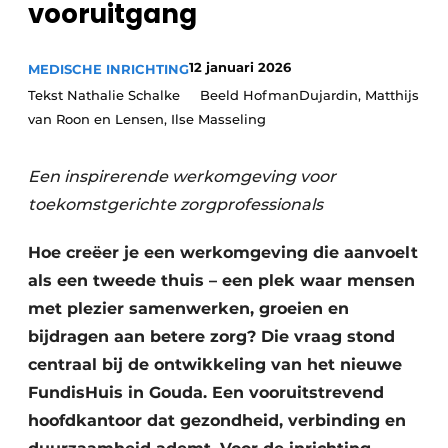
vooruitgang
Podcasts
Privéklinieken
Privacy / Cookie statement
Laboratoria
12 januari 2026
MEDISCHE INRICHTING
Vacature aanmelden
Tekst Nathalie Schalke Beeld HofmanDujardin, Matthijs
Vacatures
van Roon en Lensen, Ilse Masseling
Video’s
Een inspirerende werkomgeving voor
toekomstgerichte zorgprofessionals
Hoe creëer je een werkomgeving die aanvoelt
als een tweede thuis – een plek waar mensen
met plezier samenwerken, groeien en
bijdragen aan betere zorg? Die vraag stond
centraal bij de ontwikkeling van het nieuwe
FundisHuis in Gouda. Een vooruitstrevend
hoofdkantoor dat gezondheid, verbinding en