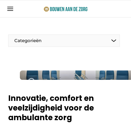
Aanmelden
Algemene voorwaarden
Bedrijven
Categorieën
Bouwen aan de Zorg | Vakblad over bouw en
ontwikkeling in de zorg
Contact
Productinformatie
Direct contact
Evenementen
Evenement aanmelden
Jaarboek
Innovatie, comfort en
Jubileumboek
veelzijdigheid voor de
Ziekenhuizen
Meest gelezen
ambulante zorg
Woonzorg & Verpleeghuizen
Nieuwsbrief