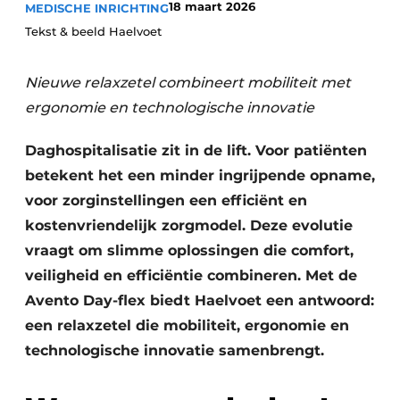
18 maart 2026
MEDISCHE INRICHTING
Podcasts
Privéklinieken
Tekst & beeld Haelvoet
Privacy / Cookie statement
Laboratoria
Vacature aanmelden
Nieuwe relaxzetel combineert mobiliteit met
Vacatures
ergonomie en technologische innovatie
Video’s
Daghospitalisatie zit in de lift. Voor patiënten
betekent het een minder ingrijpende opname,
voor zorginstellingen een efficiënt en
kostenvriendelijk zorgmodel. Deze evolutie
vraagt om slimme oplossingen die comfort,
veiligheid en efficiëntie combineren. Met de
Avento Day-flex biedt Haelvoet een antwoord:
een relaxzetel die mobiliteit, ergonomie en
technologische innovatie samenbrengt.