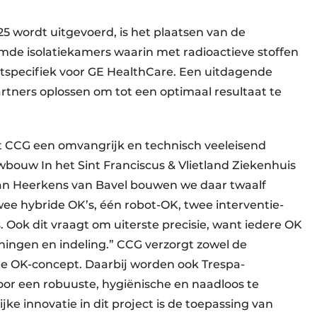
025 wordt uitgevoerd, is het plaatsen van de
mde isolatiekamers waarin met radioactieve stoffen
antspecifiek voor GE HealthCare. Een uitdagende
rtners oplossen om tot een optimaal resultaat te
rt CCG een omvangrijk en technisch veeleisend
ouw In het Sint Franciscus & Vlietland Ziekenhuis
van Heerkens van Bavel bouwen we daar twaalf
ee hybride OK’s, één robot-OK, twee interventie-
 Ook dit vraagt om uiterste precisie, want iedere OK
eningen en indeling.” CCG verzorgt zowel de
te OK-concept. Daarbij worden ook Trespa-
or een robuuste, hygiënische en naadloos te
ke innovatie in dit project is de toepassing van