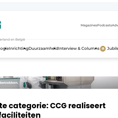
Magazines
Podcasts
Adv
erland en België
bouw en ontwikkeling in de zorg
logie
Inrichting
Duurzaamheid
Interview & Columns
Jubi
 betrokken.
e categorie: CCG realiseert
aciliteiten