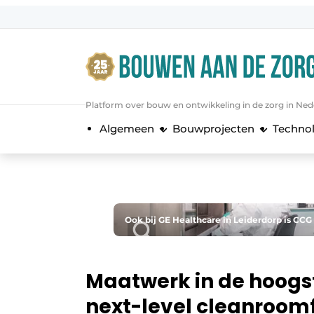
Aanmelden
Algemene voorwaarden
Bedrijven
Platform over bouw en ontwikkeling in de zorg in Ned
Bouwen aan de Zorg | Vakblad over 
Algemeen
Bouwprojecten
Techno
Contact
Direct contact
Evenement aanmelden
Jaarboek
Ook bij GE Healthcare in Leiderdorp is CCG
Jubileumboek
Meest gelezen
Maatwerk in de hoogst
Nieuwsbrief
next-level cleanroomf
Podcasts