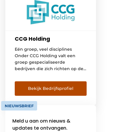
CCG Holding
Eén groep, veel disciplines
Onder CCG Holding valt een
groep gespecialiseerde
bedrijven die zich richten op de
inrichting en realisatie van
hoogwaardige interieurs,
geclassificeerde ruimtes en
Bekijk Bedrijfsprofiel
algemene bouw. Daarbij ligt de
focus op de zorg, farma, biotech
NIEUWSBRIEF
en kantorenmarkt. Alle bedrijven
werken autonoom maar zullen
Meld u aan om nieuws &
daar waar mogelijk hun
gezamenlijke kennis en
updates te ontvangen.