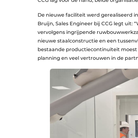
CCG lag voor de hand; beide organisatie
De nieuwe faciliteit werd gerealiseerd
Bruijn, Sales Engineer bij CCG legt uit
vervolgens ingrijpende ruwbouwwerkza
nieuwe staalconstructie en een tussenv
bestaande productiecontinuïteit moest 
planning en veel vertrouwen in de partn