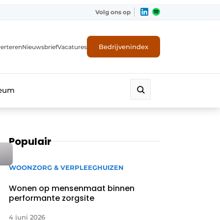
Volg ons op
Bedrijvenindex
erteren
Nieuwsbrief
Vacatures
leum
Populair
WOONZORG & VERPLEEGHUIZEN
Wonen op mensenmaat binnen
performante zorgsite
4 juni 2026