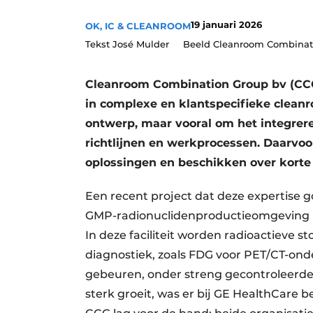
Privacy / Cookie statement
19 januari 2026
OK, IC & CLEANROOM
Vacature aanmelden
Tekst José Mulder Beeld Cleanroom Combinat
Vacatures
Cleanroom Combination Group bv (CCG)
Video’s
in complexe en klantspecifieke cleanr
ontwerp, maar vooral om het integrere
richtlijnen en werkprocessen. Daarvoor
oplossingen en beschikken over korte 
Een recent project dat deze expertise go
GMP-radionuclidenproductieomgeving b
In deze faciliteit worden radioactieve 
diagnostiek, zoals FDG voor PET/CT-ond
gebeuren, onder streng gecontroleerde
sterk groeit, was er bij GE HealthCare