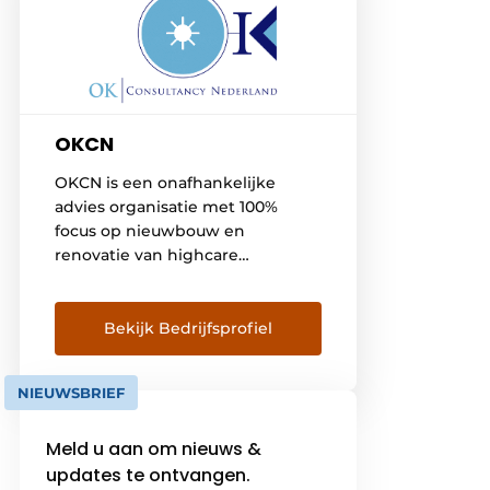
OKCN
OKCN is een onafhankelijke
advies organisatie met 100%
focus op nieuwbouw en
renovatie van highcare
afdelingen in de Nederlandse-
en buitenlandse
gezondheidszorg. Ons team van
Bekijk Bedrijfsprofiel
adviseurs spreekt de taal van de
werkvloer en vormt de brug van
NIEUWSBRIEF
de gebruiker naar ontwerp en
realisatie. Onze kernwaarden
Meld u aan om nieuws &
Open Kennis Communicatief No
nonsens mentaliteit
updates te ontvangen.