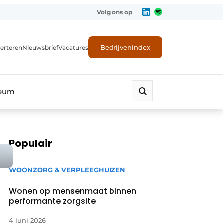
Volg ons op
Bedrijvenindex
erteren
Nieuwsbrief
Vacatures
leum
Populair
WOONZORG & VERPLEEGHUIZEN
Wonen op mensenmaat binnen
performante zorgsite
4 juni 2026