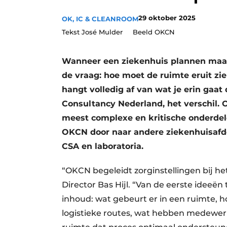
Privacy / Cookie statement
29 oktober 2025
OK, IC & CLEANROOM
Vacature aanmelden
Tekst José Mulder Beeld OKCN
Vacatures
Wanneer een ziekenhuis plannen maak
Video’s
de vraag: hoe moet de ruimte eruit z
hangt volledig af van wat je erin gaa
Consultancy Nederland, het verschil. 
meest complexe en kritische onderdel
OKCN door naar andere ziekenhuisafdel
CSA en laboratoria.
“OKCN begeleidt zorginstellingen bij he
Director Bas Hijl. “Van de eerste ideeën 
inhoud: wat gebeurt er in een ruimte, h
logistieke routes, wat hebben medewer