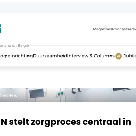
Magazines
Podcasts
Adv
erland en België
bouw en ontwikkeling in de zorg
logie
Inrichting
Duurzaamheid
Interview & Columns
Jubi
Drachten.
N stelt zorgproces centraal in