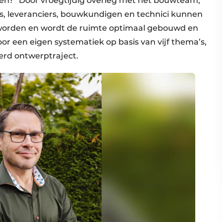
en?” Door vroegtijdig overleg met het bouwteam,
, leveranciers, bouwkundigen en technici kunnen
orden en wordt de ruimte optimaal gebouwd en
oor een eigen systematiek op basis van vijf thema’s,
erd ontwerptraject.