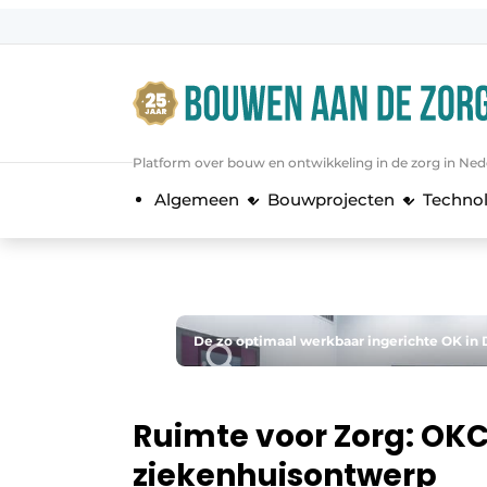
Aanmelden
Algemene voorwaarden
Bedrijven
Platform over bouw en ontwikkeling in de zorg in Ned
Bouwen aan de Zorg | Vakblad over 
Algemeen
Bouwprojecten
Techno
Contact
Direct contact
Evenement aanmelden
Jaarboek
De zo optimaal werkbaar ingerichte OK in 
Jubileumboek
Meest gelezen
Ruimte voor Zorg: OKC
Nieuwsbrief
ziekenhuisontwerp
Podcasts