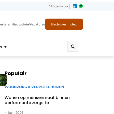
Volg ons op
Bedrijvenindex
erteren
Nieuwsbrief
Vacatures
leum
Populair
WOONZORG & VERPLEEGHUIZEN
Wonen op mensenmaat binnen
performante zorgsite
4 juni 2026