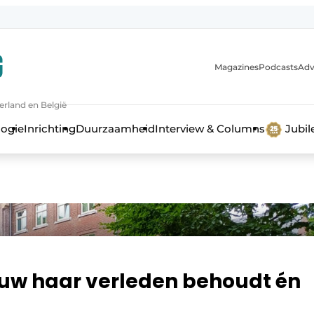
Magazines
Podcasts
Adv
erland en België
bouw en ontwikkeling in de zorg
logie
Inrichting
Duurzaamheid
Interview & Columns
Jubi
uw haar verleden behoudt én