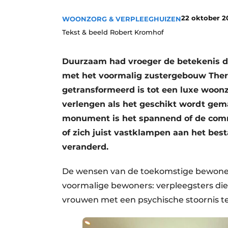
Privacy / Cookie statement
22 oktober 2
WOONZORG & VERPLEEGHUIZEN
Vacature aanmelden
Tekst & beeld Robert Kromhof
Vacatures
Duurzaam had vroeger de betekenis da
Video’s
met het voormalig zustergebouw There
getransformeerd is tot een luxe woo
verlengen als het geschikt wordt gem
monument is het spannend of de com
of zich juist vastklampen aan het be
veranderd.
De wensen van de toekomstige bewoners
voormalige bewoners: verpleegsters d
vrouwen met een psychische stoornis t