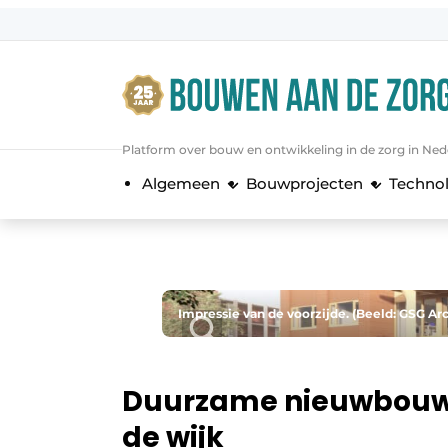
Aanmelden
Algemene voorwaarden
Bedrijven
Platform over bouw en ontwikkeling in de zorg in Ned
Bouwen aan de Zorg | Vakblad over 
Algemeen
Bouwprojecten
Techno
Contact
Direct contact
Evenement aanmelden
Jaarboek
Impressie van de voorzijde. (Beeld: GSG Ar
Jubileumboek
Meest gelezen
Duurzame nieuwbouw 
Nieuwsbrief
de wijk
Podcasts