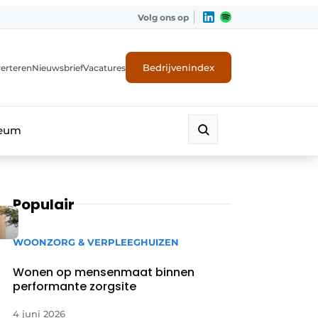
Volg ons op
Bedrijvenindex
erteren
Nieuwsbrief
Vacatures
leum
Populair
WOONZORG & VERPLEEGHUIZEN
Wonen op mensenmaat binnen
performante zorgsite
4 juni 2026