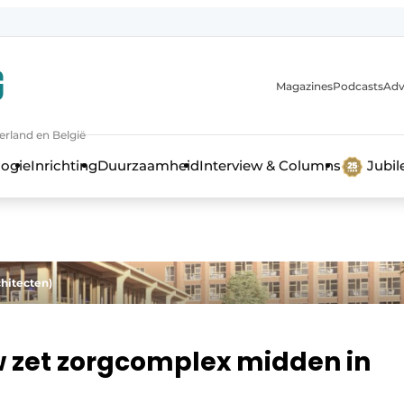
Magazines
Podcasts
Adv
erland en België
bouw en ontwikkeling in de zorg
logie
Inrichting
Duurzaamheid
Interview & Columns
Jubi
chitecten)
zet zorgcomplex midden in