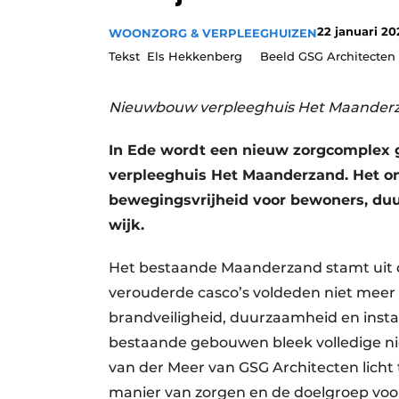
Privacy / Cookie statement
22 januari 20
WOONZORG & VERPLEEGHUIZEN
Vacature aanmelden
Tekst Els Hekkenberg Beeld GSG Architecten
Vacatures
Nieuwbouw verpleeghuis Het Maanderzan
Video’s
In Ede wordt een nieuw zorgcomplex
verpleeghuis Het Maanderzand. Het o
bewegingsvrijheid voor bewoners, duu
wijk.
Het bestaande Maanderzand stamt uit d
verouderde casco’s voldeden niet meer 
brandveiligheid, duurzaamheid en insta
bestaande gebouwen bleek volledige ni
van der Meer van GSG Architecten licht to
manier van zorgen en de doelgroep voo