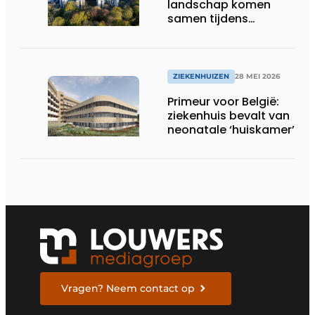
landschap komen
samen tijdens
vernieuwbouw
Noordwest
Ziekenhuisgroep
ZIEKENHUIZEN
28 MEI 2026
Primeur voor België:
ziekenhuis bevalt van
neonatale ‘huiskamer’
Vragen? Neem contact op