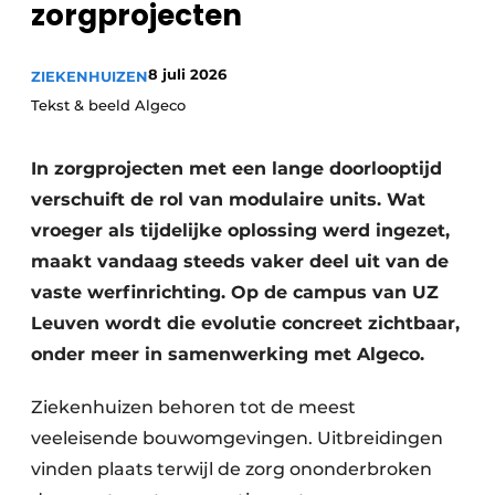
zorgprojecten
Podcasts
Privéklinieken
Privacy / Cookie statement
Laboratoria
8 juli 2026
ZIEKENHUIZEN
Vacature aanmelden
Tekst & beeld Algeco
Vacatures
Video’s
In zorgprojecten met een lange doorlooptijd
verschuift de rol van modulaire units. Wat
vroeger als tijdelijke oplossing werd ingezet,
maakt vandaag steeds vaker deel uit van de
vaste werfinrichting. Op de campus van UZ
Leuven wordt die evolutie concreet zichtbaar,
onder meer in samenwerking met Algeco.
Ziekenhuizen behoren tot de meest
veeleisende bouwomgevingen. Uitbreidingen
vinden plaats terwijl de zorg ononderbroken