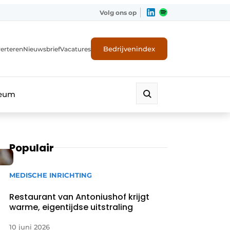
Volg ons op
Bedrijvenindex
erteren
Nieuwsbrief
Vacatures
leum
Populair
MEDISCHE INRICHTING
Restaurant van Antoniushof krijgt
warme, eigentijdse uitstraling
10 juni 2026