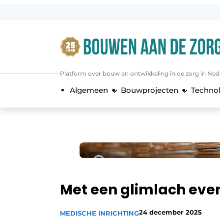
Aanmelden
Algemene voorwaarden
Bedrijven
Platform over bouw en ontwikkeling in de zorg in Ned
Bouwen aan de Zorg | Vakblad over 
Algemeen
Bouwprojecten
Techno
Contact
Direct contact
Evenement aanmelden
Jaarboek
Jubileumboek
Meest gelezen
Met een glimlach eve
Nieuwsbrief
24 december 2025
MEDISCHE INRICHTING
Podcasts