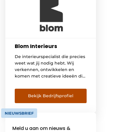
Blom Interieurs
De interieurspecialist die precies
weet wat jij nodig hebt. Wij
verkennen, ontwikkelen en
komen met creatieve ideeën die
verrassen. Altijd tot in het laatste
detail, van A tot Z. Of het nu gaat
om een student, gast, of
Bekijk Bedrijfsprofiel
bewoner. We geven altijd dat
beetje extra waardoor mensen
NIEUWSBRIEF
zich thuis voelen en onze
opdrachtgevers vooruit kunnen.
Meld u aan om nieuws &
[…]