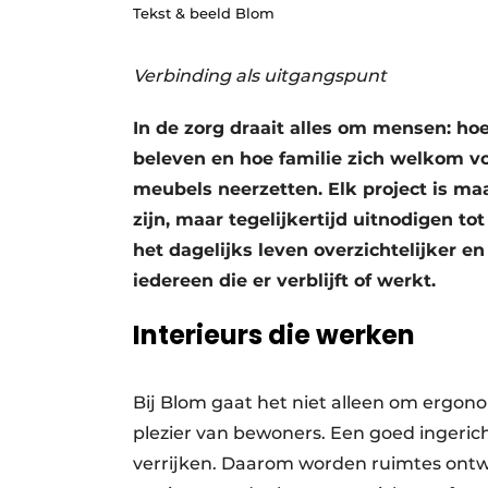
Tekst & beeld Blom
Privacy / Cookie statement
Vacature aanmelden
Verbinding als uitgangspunt
Vacatures
In de zorg draait alles om mensen: h
Video’s
beleven en hoe familie zich welkom vo
meubels neerzetten. Elk project is maa
zijn, maar tegelijkertijd uitnodigen t
het dagelijks leven overzichtelijker e
iedereen die er verblijft of werkt.
Interieurs die werken
Bij Blom gaat het niet alleen om ergono
plezier van bewoners. Een goed ingericht
verrijken. Daarom worden ruimtes ont