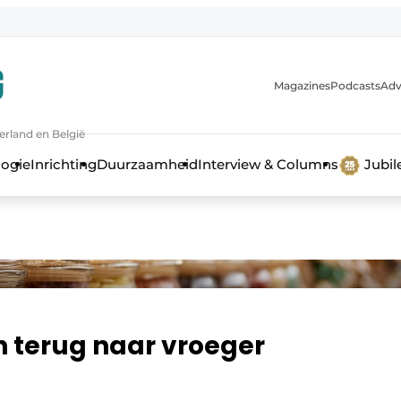
Magazines
Podcasts
Adv
erland en België
bouw en ontwikkeling in de zorg
logie
Inrichting
Duurzaamheid
Interview & Columns
Jubi
n terug naar vroeger