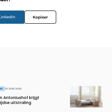
LinkedIn
Kopieer
NG
10 JUNI 2026
 Antoniushof krijgt
jdse uitstraling