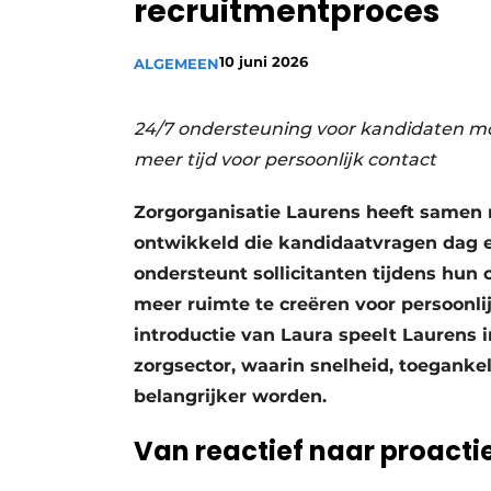
recruitmentproces
Privacy / Cookie statement
Vacature aanmelden
10 juni 2026
ALGEMEEN
Vacatures
24/7 ondersteuning voor kandidaten mo
Video’s
meer tijd voor persoonlijk contact
Zorgorganisatie Laurens heeft samen 
ontwikkeld die kandidaatvragen dag e
ondersteunt sollicitanten tijdens hun o
meer ruimte te creëren voor persoonli
introductie van Laura speelt Laurens 
zorgsector, waarin snelheid, toeganke
belangrijker worden.
Van reactief naar proacti