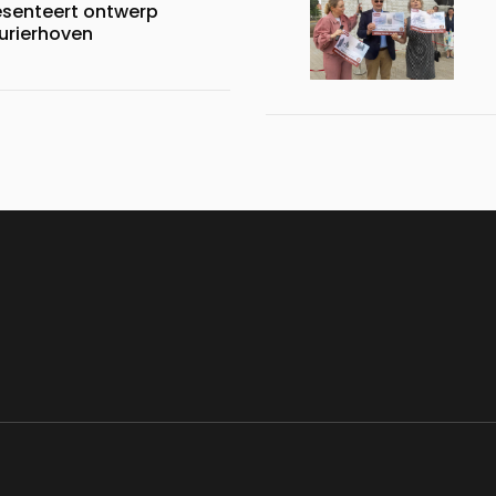
esenteert ontwerp
urierhoven