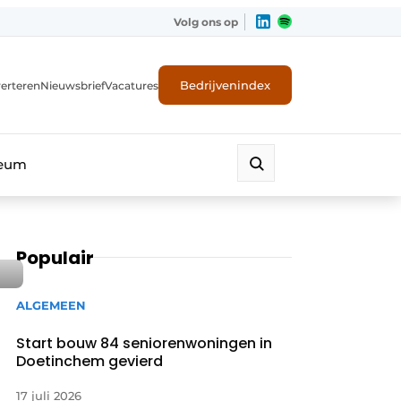
Volg ons op
Bedrijvenindex
erteren
Nieuwsbrief
Vacatures
leum
Populair
ALGEMEEN
Start bouw 84 seniorenwoningen in
Doetinchem gevierd
17 juli 2026