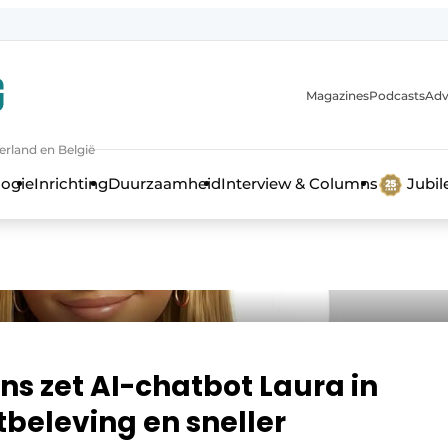
Magazines
Podcasts
Adv
erland en België
bouw en ontwikkeling in de zorg
logie
Inrichting
Duurzaamheid
Interview & Columns
Jubi
ns zet AI-chatbot Laura in
beleving en sneller