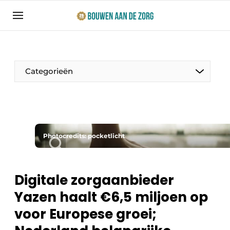
Aanmelden
Algemene voorwaarden
Bedrijven
Categorieën
Bouwen aan de Zorg | Vakblad over bouw en
ontwikkeling in de zorg
Contact
Productinformatie
Direct contact
Photocredits: pocketlicht
Evenementen
Evenement aanmelden
Jaarboek
Digitale zorgaanbieder
Jubileumboek
Yazen haalt €6,5 miljoen op
Ziekenhuizen
Meest gelezen
voor Europese groei;
Woonzorg & Verpleeghuizen
Nieuwsbrief