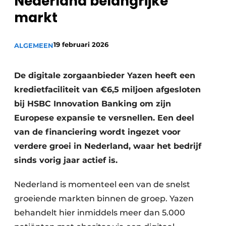
Nederland belangrijke
Podcasts
Privéklinieken
markt
Privacy / Cookie statement
Laboratoria
Vacature aanmelden
19 februari 2026
ALGEMEEN
Vacatures
Video’s
De digitale zorgaanbieder Yazen heeft een
kredietfaciliteit van €6,5 miljoen afgesloten
bij HSBC Innovation Banking om zijn
Europese expansie te versnellen. Een deel
van de financiering wordt ingezet voor
verdere groei in Nederland, waar het bedrijf
sinds vorig jaar actief is.
Nederland is momenteel een van de snelst
groeiende markten binnen de groep. Yazen
behandelt hier inmiddels meer dan 5.000