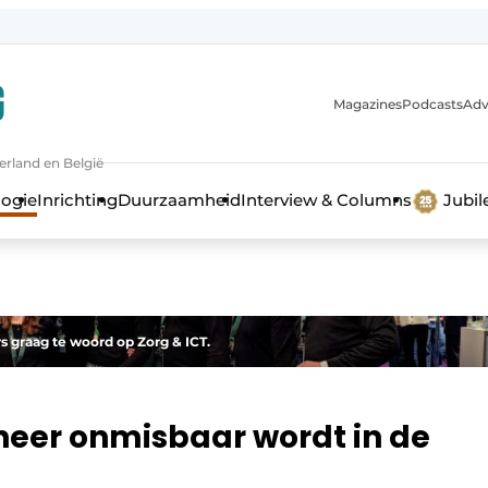
Magazines
Podcasts
Adv
erland en België
bouw en ontwikkeling in de zorg
logie
Inrichting
Duurzaamheid
Interview & Columns
Jubi
s graag te woord op Zorg & ICT.
er onmisbaar wordt in de