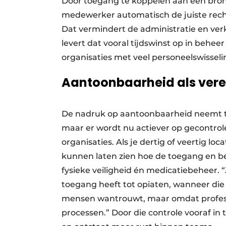
Door toegang te koppelen aan een brons
medewerker automatisch de juiste rech
Dat vermindert de administratie en verk
levert dat vooral tijdswinst op in beheer
organisaties met veel personeelswisseli
Aantoonbaarheid als vere
De nadruk op aantoonbaarheid neemt to
maar er wordt nu actiever op gecontrole
organisaties. Als je dertig of veertig 
kunnen laten zien hoe de toegang en b
fysieke veiligheid én medicatiebeheer.
toegang heeft tot opiaten, wanneer die
mensen wantrouwt, maar omdat profess
processen.” Door die controle vooraf in 