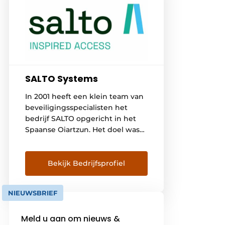
SALTO Systems
In 2001 heeft een klein team van
beveiligingsspecialisten het
bedrijf SALTO opgericht in het
Spaanse Oiartzun. Het doel was
duidelijk: een toegangscontrole
systeem van wereldklasse
ontwikkelen dat eenvoudig is in
Bekijk Bedrijfsprofiel
gebruik en uiterst efficiënt.
Waardoor gebruikers de
NIEUWSBRIEF
mogelijkheid hebben om de
toegang van gebouwen naar
Meld u aan om nieuws &
behoefte te controleren en om al