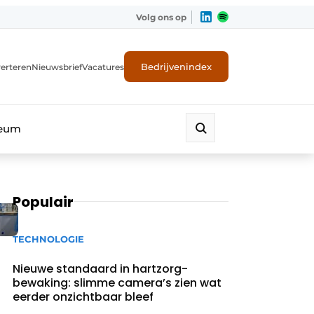
Volg ons op
Bedrijvenindex
erteren
Nieuwsbrief
Vacatures
leum
Populair
TECHNOLOGIE
Nieuwe standaard in hartzorg-
bewaking: slimme camera’s zien wat
eerder onzichtbaar bleef