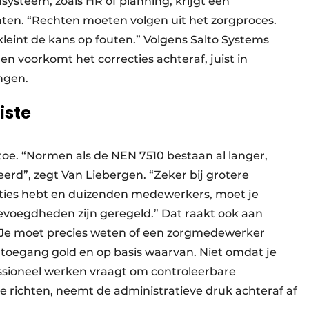
ysteem, zoals HR of planning, krijgt een
ten. “Rechten moeten volgen uit het zorgproces.
leint de kans op fouten.” Volgens Salto Systems
 en voorkomt het correcties achteraf, juist in
ngen.
iste
e. “Normen als de NEN 7510 bestaan al langer,
erd”, zegt Van Liebergen. “Zeker bij grotere
locaties hebt en duizenden medewerkers, moet je
evoegdheden zijn geregeld.” Dat raakt ook aan
 “Je moet precies weten of een zorgmedewerker
 toegang gold en op basis waarvan. Niet omdat je
ioneel werken vraagt om controleerbare
te richten, neemt de administratieve druk achteraf af