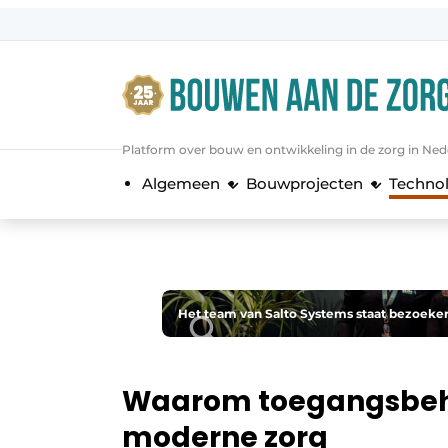
Aanmelden
Algemene voorwaarden
Bedrijven
Platform over bouw en ontwikkeling in de zorg in Ned
Bouwen aan de Zorg | Vakblad over 
Algemeen
Bouwprojecten
Techno
Contact
Direct contact
Evenement aanmelden
Jaarboek
Het team van Salto Systems staat bezoeker
Jubileumboek
Meest gelezen
Waarom toegangsbehe
Nieuwsbrief
moderne zorg
Podcasts