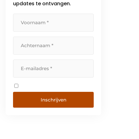
hun deuren te beveiligen […]
updates te ontvangen.