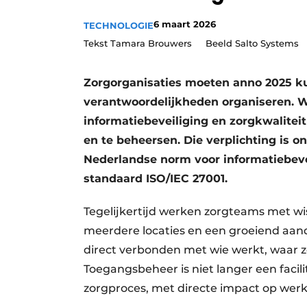
Privacy / Cookie statement
6 maart 2026
TECHNOLOGIE
Vacature aanmelden
Tekst Tamara Brouwers Beeld Salto Systems
Vacatures
Zorgorganisaties moeten anno 2025 kun
Video’s
verantwoordelijkheden organiseren. We
informatiebeveiliging en zorgkwaliteit
en te beheersen. Die verplichting is 
Nederlandse norm voor informatiebevei
standaard ISO/IEC 27001.
Tegelijkertijd werken zorgteams met wi
meerdere locaties en een groeiend aan
direct verbonden met wie werkt, waar 
Toegangsbeheer is niet langer een facil
zorgproces, met directe impact op werkd