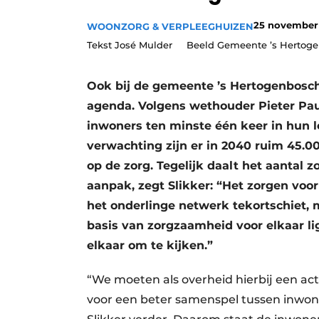
Privacy / Cookie statement
25 november
WOONZORG & VERPLEEGHUIZEN
Vacature aanmelden
Tekst José Mulder Beeld Gemeente ’s Hertog
Vacatures
Ook bij de gemeente ’s Hertogenbosch
Video’s
agenda. Volgens wethouder Pieter Paul
inwoners ten minste één keer in hun 
verwachting zijn er in 2040 ruim 45.
op de zorg. Tegelijk daalt het aantal
aanpak, zegt Slikker: “Het zorgen voor 
het onderlinge netwerk tekortschiet, 
basis van zorgzaamheid voor elkaar li
elkaar om te kijken.”
“We moeten als overheid hierbij een act
voor een beter samenspel tussen inwone