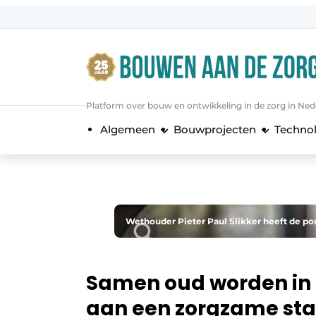
Aanmelden
Algemene voorwaarden
Bedrijven
Platform over bouw en ontwikkeling in de zorg in Ned
Bouwen aan de Zorg | Vakblad over 
Algemeen
Bouwprojecten
Techno
Contact
Direct contact
Evenement aanmelden
Jaarboek
Wethouder Pieter Paul Slikker heeft de po
Jubileumboek
Meest gelezen
Samen oud worden in
Nieuwsbrief
aan een zorgzame st
Podcasts