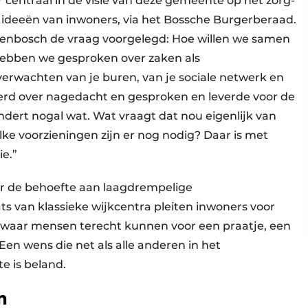
 centraal in de visie van deze gemeente op het zorg-
e ideeën van inwoners, via het Bossche Burgerberaad.
enbosch de vraag voorgelegd: Hoe willen we samen
hebben we gesproken over zaken als
erwachten van je buren, van je sociale netwerk en
werd over nagedacht en gesproken en leverde voor de
ndert nogal wat. Wat vraagt dat nou eigenlijk van
lke voorzieningen zijn er nog nodig? Daar is met
ie.”
 de behoefte aan laagdrempelige
s van klassieke wijkcentra pleiten inwoners voor
n, waar mensen terecht kunnen voor een praatje, een
 Een wens die net als alle anderen in het
 is beland.
n