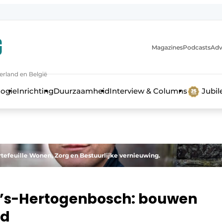
Magazines
Podcasts
Adv
erland en België
bouw en ontwikkeling in de zorg
logie
Inrichting
Duurzaamheid
Interview & Columns
Jubi
rtefeuille Wonen, Zorg en Bestuurlijke vernieuwing.
 ’s-Hertogenbosch: bouwen
ad