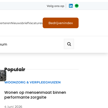
Volg ons op
Bedrijvenindex
erteren
Nieuwsbrief
Vacatures
leum
Populair
WOONZORG & VERPLEEGHUIZEN
Wonen op mensenmaat binnen
performante zorgsite
4 juni 2026