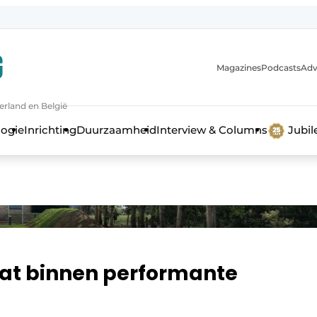
Magazines
Podcasts
Adv
erland en België
bouw en ontwikkeling in de zorg
logie
Inrichting
Duurzaamheid
Interview & Columns
Jubi
t binnen performante