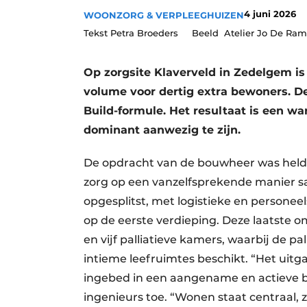
4 juni 2026
Privacy / Cookie statement
WOONZORG & VERPLEEGHUIZEN
Tekst Petra Broeders Beeld Atelier Jo De Ra
Vacature aanmelden
Vacatures
Op zorgsite Klaverveld in Zedelgem i
Video’s
volume voor dertig extra bewoners. 
Build-formule. Het resultaat is een w
dominant aanwezig te zijn.
De opdracht van de bouwheer was helder
zorg op een vanzelfsprekende manier 
opgesplitst, met logistieke en personee
op de eerste verdieping. Deze laatste 
en vijf palliatieve kamers, waarbij de p
intieme leefruimtes beschikt. “Het ui
ingebed in een aangename en actieve bu
ingenieurs toe. “Wonen staat centraal, z