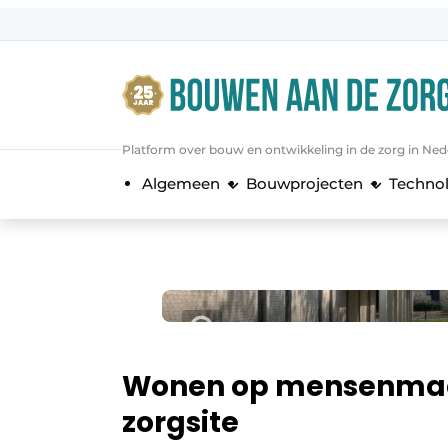
Aanmelden
Algemene voorwaarden
Bedrijven
Platform over bouw en ontwikkeling in de zorg in Ned
Bouwen aan de Zorg | Vakblad over 
Algemeen
Bouwprojecten
Techno
Contact
Direct contact
Evenement aanmelden
Jaarboek
Jubileumboek
Meest gelezen
Wonen op mensenmaa
Nieuwsbrief
zorgsite
Podcasts