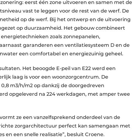
ozonering: eerst één zone uitvoeren en samen met de
sniveau vast te leggen voor de rest van de werf. De
theid op de werf. Bij het ontwerp en de uitvoering
ingezet op duurzaamheid. Het gebouw combineert
 energietechnieken zoals zonnepanelen,
rnaast garanderen een ventilatiesysteem D en de
nwater een comfortabel en energiezuinig geheel.
esultaten. Het beoogde E-peil van E22 werd een
derlijk laag is voor een woonzorgcentrum. De
 0,8 m3/h/m2 op dankzij de doorgedreven
t werd opgeleverd na 224 werkdagen, met amper twee
n vormt ze een vanzelfsprekend onderdeel van de
erichte zorgarchitectuur perfect kan samengaan met
 en een snelle realisatie”, besluit Croene.