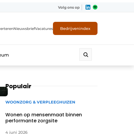
Volg ons op
Bedrijvenindex
erteren
Nieuwsbrief
Vacatures
leum
Populair
WOONZORG & VERPLEEGHUIZEN
Wonen op mensenmaat binnen
performante zorgsite
4 juni 2026