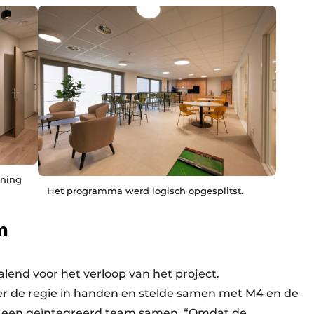
oning
Het programma werd logisch opgesplitst.
m
lend voor het verloop van het project.
 de regie in handen en stelde samen met M4 en de
 een geïntegreerd team samen. “Omdat de