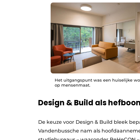
Het uitgangspunt was een huiselijke w
op mensenmaat.
Design & Build als hefboo
De keuze voor Design & Build bleek bepa
Vandenbussche nam als hoofdaannemer
studiebureaus – waaronder BeHeCON –