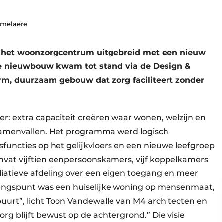
mmelaere
s het woonzorgcentrum uitgebreid met een nieuw
De nieuwbouw kwam tot stand via de Design &
arm, duurzaam gebouw dat zorg faciliteert zonder
: extra capaciteit creëren waar wonen, welzijn en
samenvallen. Het programma werd logisch
lsfuncties op het gelijkvloers en een nieuwe leefgroep
omvat vijftien eenpersoonskamers, vijf koppelkamers
alliatieve afdeling over een eigen toegang en meer
tgangspunt was een huiselijke woning op mensenmaat,
urt”, licht Toon Vandewalle van M4 architecten en
org blijft bewust op de achtergrond.” Die visie