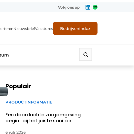
Volg ons op
Bedrijvenindex
erteren
Nieuwsbrief
Vacatures
leum
Populair
PRODUCTINFORMATIE
Een doordachte zorgomgeving
begint bij het juiste sanitair
6 juli 2026