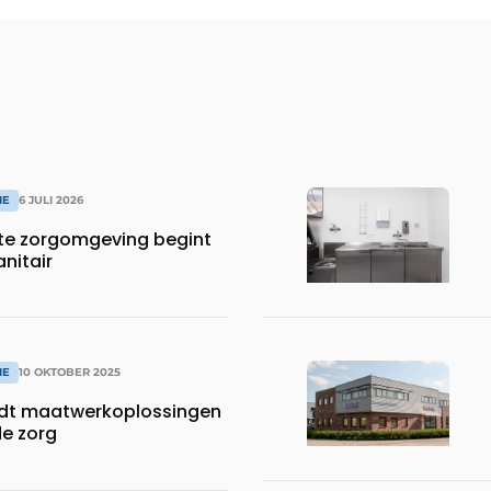
IE
6 JULI 2026
te zorgomgeving begint
anitair
IE
10 OKTOBER 2025
dt maatwerkoplossingen
de zorg