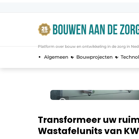
Aanmelden
Algemene voorwaarden
Bedrijven
Platform over bouw en ontwikkeling in de zorg in Ned
Bouwen aan de Zorg | Vakblad over 
Algemeen
Bouwprojecten
Techno
Contact
Direct contact
Evenement aanmelden
Jaarboek
Jubileumboek
Meest gelezen
Transformeer uw rui
Nieuwsbrief
Wastafelunits van KW
Podcasts