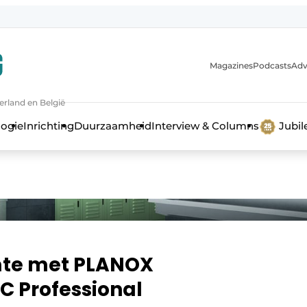
Magazines
Podcasts
Adv
erland en België
bouw en ontwikkeling in de zorg
logie
Inrichting
Duurzaamheid
Interview & Columns
Jubi
mte met PLANOX
C Professional