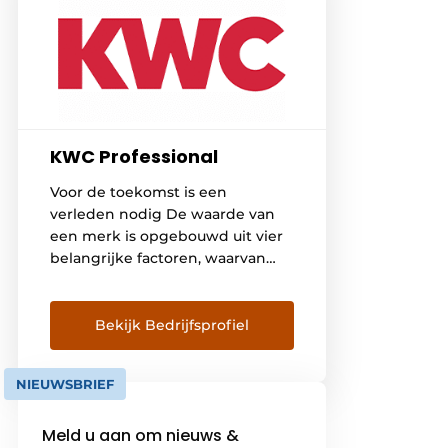
KWC Professional
Voor de toekomst is een
verleden nodig De waarde van
een merk is opgebouwd uit vier
belangrijke factoren, waarvan
originaliteit, bekendheid en
waardering er drie zijn. De vierde
en belangrijkste is de kwaliteit,
Bekijk Bedrijfsprofiel
die over een langere periode
absoluut hoogwaardig en
NIEUWSBRIEF
betrouwbaar moet blijken te zijn.
De geschiedenis en continuïteit
Meld u aan om nieuws &
van een merk worden steeds […]