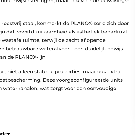
en onderwijsinstellingen, maar ook voor de bewakings-
oestvrij staal, kenmerkt de PLANOX-serie zich door
ign dat zowel duurzaamheid als esthetiek benadrukt.
wastafelruimte, terwijl de zacht aflopende
en betrouwbare waterafvoer—een duidelijk bewijs
aan de PLANOX-lijn.
t niet alleen stabiele proporties, maar ook extra
 spatbescherming. Deze voorgeconfigureerde units
en waterkanalen, wat zorgt voor een eenvoudige
.
rder.