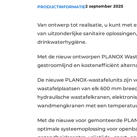
2 september 2025
Privacy / Cookie statement
PRODUCTINFORMATIE
Vacature aanmelden
Van ontwerp tot realisatie, u kunt met
Vacatures
van uitzonderlijke sanitaire oplossing
Video’s
drinkwaterhygiëne.
Met de nieuw ontworpen PLANOX Wastaf
gestroomlijnd en kostenefficiënt altern
De nieuwe PLANOX-wastafelunits zijn ver
wastafelplaatsen van elk 600 mm breed. 
hydraulische wastafelkranen, elektroni
wandmengkranen met een temperatuu
Met de nieuwe voor gemonteerde PLANO
optimale systeemoplossing voor openbar