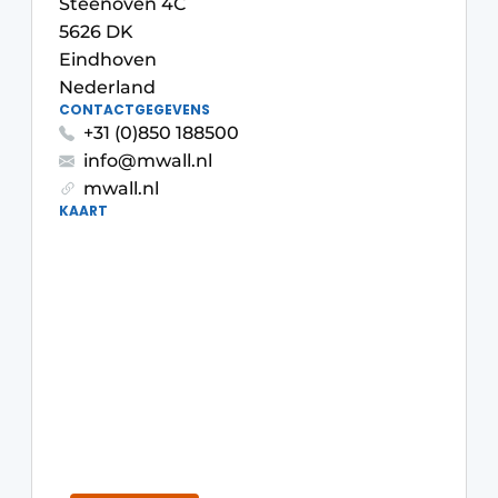
Steenoven 4C
Podcasts
Privéklinieken
5626 DK
Privacy / Cookie statement
Eindhoven
Laboratoria
Nederland
Vacature aanmelden
CONTACTGEGEVENS
Vacatures
+31 (0)850 188500
info@mwall.nl
Video’s
mwall.nl
KAART