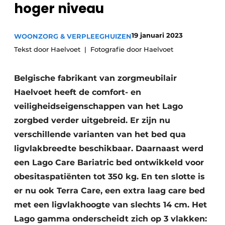
hoger niveau
Podcasts
Privéklinieken
Privacy / Cookie statement
Laboratoria
19 januari 2023
WOONZORG & VERPLEEGHUIZEN
Vacature aanmelden
Tekst door Haelvoet
Fotografie door Haelvoet
Vacatures
Video’s
Belgische fabrikant van zorgmeubilair
Haelvoet heeft de comfort- en
veiligheidseigenschappen van het Lago
zorgbed verder uitgebreid. Er zijn nu
verschillende varianten van het bed qua
ligvlakbreedte beschikbaar. Daarnaast werd
een Lago Care Bariatric bed ontwikkeld voor
obesitaspatiënten tot 350 kg. En ten slotte is
er nu ook Terra Care, een extra laag care bed
met een ligvlakhoogte van slechts 14 cm. Het
Lago gamma onderscheidt zich op 3 vlakken: