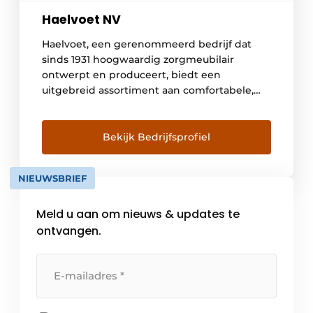
Haelvoet NV
Haelvoet, een gerenommeerd bedrijf dat
sinds 1931 hoogwaardig zorgmeubilair
ontwerpt en produceert, biedt een
uitgebreid assortiment aan comfortabele,
elegante en duurzame meubelen. Met een
team van meer dan 240 toegewijde
medewerkers streeft Haelvoet dagelijks naar
Bekijk Bedrijfsprofiel
nieuwe, ergonomische oplossingen voor
diverse zorgomgevingen, waaronder
NIEUWSBRIEF
ziekenhuizen, woon- en zorgcentra,
kleinschalige woonvormen, en zelfs voor
Meld u aan om nieuws & updates te
thuis, met het exclusieve […]
ontvangen.