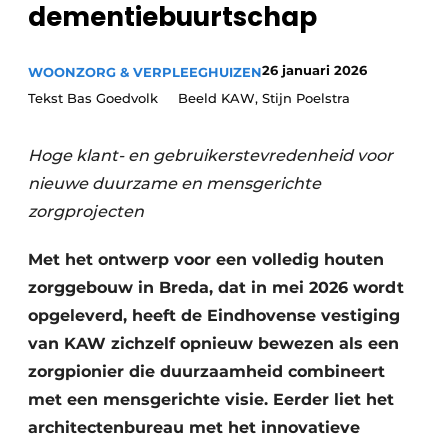
dementiebuurtschap
Podcasts
Privéklinieken
Privacy / Cookie statement
Laboratoria
26 januari 2026
WOONZORG & VERPLEEGHUIZEN
Vacature aanmelden
Tekst Bas Goedvolk Beeld KAW, Stijn Poelstra
Vacatures
Video’s
Hoge klant- en gebruikerstevredenheid voor
nieuwe duurzame en mensgerichte
zorgprojecten
Met het ontwerp voor een volledig houten
zorggebouw in Breda, dat in mei 2026 wordt
opgeleverd, heeft de Eindhovense vestiging
van KAW zichzelf opnieuw bewezen als een
zorgpionier die duurzaamheid combineert
met een mensgerichte visie. Eerder liet het
architectenbureau met het innovatieve