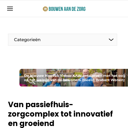
Aanmelden
Algemene voorwaarden
Bedrijven
Categorieën
Bouwen aan de Zorg | Vakblad over bouw en
ontwikkeling in de zorg
Contact
Productinformatie
Direct contact
De Nieuwe Hoeven is door KAW ontworpen met het oog
Evenementen
op het welzijn van de bewoners. (Beeld: Brabant Wonen)
Evenement aanmelden
Jaarboek
Jubileumboek
Van passiefhuis-
Ziekenhuizen
zorgcomplex tot innovatief
Meest gelezen
Woonzorg & Verpleeghuizen
en groeiend
Nieuwsbrief