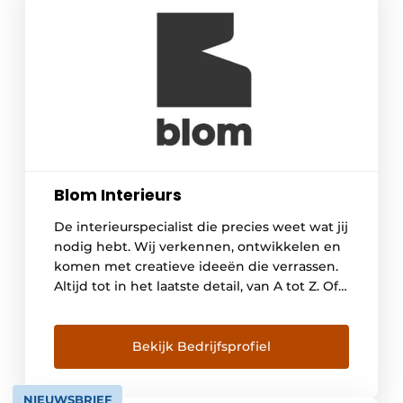
Blom Interieurs
De interieurspecialist die precies weet wat jij
nodig hebt. Wij verkennen, ontwikkelen en
komen met creatieve ideeën die verrassen.
Altijd tot in het laatste detail, van A tot Z. Of
het nu gaat om een student, gast, of
bewoner. We geven altijd dat beetje extra
waardoor mensen zich thuis voelen en onze
Bekijk Bedrijfsprofiel
opdrachtgevers vooruit kunnen. […]
NIEUWSBRIEF