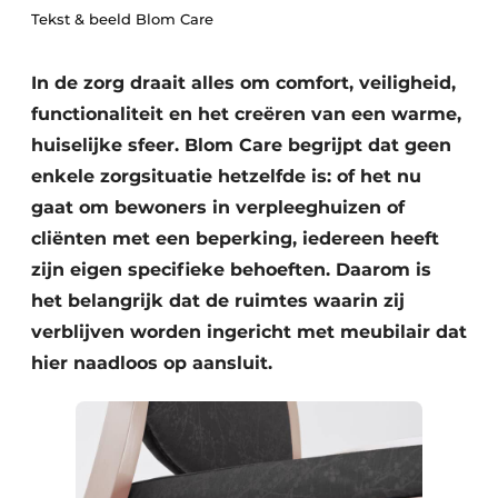
Podcasts
Tekst & beeld Blom Care
Privéklinieken
Privacy / Cookie statement
Laboratoria
In de zorg draait alles om comfort, veiligheid,
Vacature aanmelden
functionaliteit en het creëren van een warme,
Vacatures
huiselijke sfeer. Blom Care begrijpt dat geen
Video’s
enkele zorgsituatie hetzelfde is: of het nu
gaat om bewoners in verpleeghuizen of
cliënten met een beperking, iedereen heeft
zijn eigen specifieke behoeften. Daarom is
het belangrijk dat de ruimtes waarin zij
verblijven worden ingericht met meubilair dat
hier naadloos op aansluit.