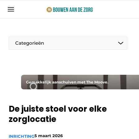
Aanmelden
Algemene voorwaarden
Bedrijven
Categorieën
Bouwen aan de Zorg | Vakblad over bouw en
ontwikkeling in de zorg
Contact
Productinformatie
Direct contact
Gemakkelijk aanschuiven met The Moove.
Evenementen
Evenement aanmelden
Jaarboek
De juiste stoel voor elke
Jubileumboek
zorglocatie
Ziekenhuizen
Meest gelezen
Woonzorg & Verpleeghuizen
Nieuwsbrief
5 maart 2026
INRICHTING