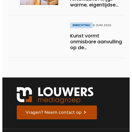
warme, eigentijdse
uitstraling
INRICHTING
8 JUNI 2026
Kunst vormt
onmisbare aanvulling
op de
gezondheidszorg
Vragen? Neem contact op