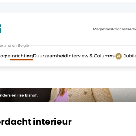
Magazines
Podcasts
Adv
erland en België
bouw en ontwikkeling in de zorg
logie
Inrichting
Duurzaamheid
Interview & Columns
Jubi
nders en Ilse Elshof.
rdacht interieur