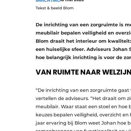
INRICHTING
Privacy / Cookie statement
Tekst & beeld Blom
Vacature aanmelden
De inrichting van een zorgruimte is me
Vacatures
meubilair bepalen veiligheid en overzi
Video’s
Blom draait het interieur om kwalitei
een huiselijke sfeer. Adviseurs Johan 
hoe belangrijk inrichting is voor de zor
VAN RUIMTE NAAR WELZIJ
“De inrichting van een zorgruimte gaat 
vertellen de adviseurs. “Het draait om z
meubilair. Waar staat een stoel en hoe 
keuzes bepalen veiligheid, overzicht en 
jaar ervaring bij Blom weet Johan hoe b