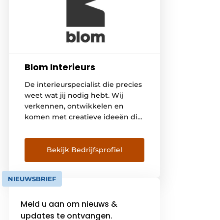
Blom Interieurs
De interieurspecialist die precies
weet wat jij nodig hebt. Wij
verkennen, ontwikkelen en
komen met creatieve ideeën die
verrassen. Altijd tot in het laatste
detail, van A tot Z. Of het nu gaat
om een student, gast, of
Bekijk Bedrijfsprofiel
bewoner. We geven altijd dat
beetje extra waardoor mensen
NIEUWSBRIEF
zich thuis voelen en onze
opdrachtgevers vooruit kunnen.
Meld u aan om nieuws &
[…]
updates te ontvangen.