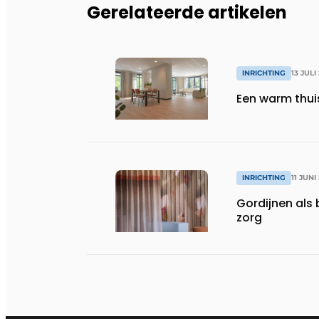
Gerelateerde artikelen
INRICHTING
13 JULI
Een warm thui
INRICHTING
11 JUNI
Gordijnen als 
zorg