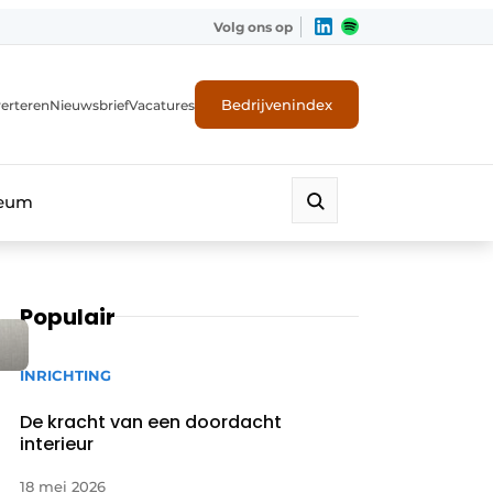
Volg ons op
Bedrijvenindex
erteren
Nieuwsbrief
Vacatures
leum
Populair
INRICHTING
De kracht van een doordacht
interieur
18 mei 2026