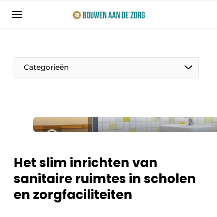
Aanmelden
Algemene voorwaarden
Bedrijven
Categorieën
Bouwen aan de Zorg | Vakblad over bouw en
ontwikkeling in de zorg
Contact
Productinformatie
Direct contact
Evenementen
Evenement aanmelden
Jaarboek
Het slim inrichten van
Jubileumboek
sanitaire ruimtes in scholen
Ziekenhuizen
Meest gelezen
en zorgfaciliteiten
Woonzorg & Verpleeghuizen
Nieuwsbrief