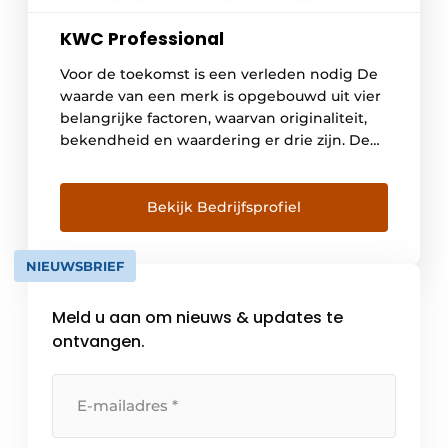
KWC Professional
Voor de toekomst is een verleden nodig De
waarde van een merk is opgebouwd uit vier
belangrijke factoren, waarvan originaliteit,
bekendheid en waardering er drie zijn. De
vierde en belangrijkste is de kwaliteit, die
over een langere periode absoluut
hoogwaardig en betrouwbaar moet blijken
Bekijk Bedrijfsprofiel
te zijn. De geschiedenis en continuïteit van
een merk worden steeds […]
NIEUWSBRIEF
Meld u aan om nieuws & updates te
ontvangen.