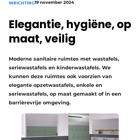
19 november 2024
INRICHTING
Podcasts
Privéklinieken
Privacy / Cookie statement
Elegantie, hygiëne, op
Laboratoria
Vacature aanmelden
maat, veilig
Vacatures
Video’s
Moderne sanitaire ruimtes met wastafels,
seriewastafels en kinderwastafels. We
kunnen deze ruimtes ook voorzien van
elegante opzetwastafels, enkele en
seriewastafels, op maat gemaakt of in een
barrièrevrije omgeving.