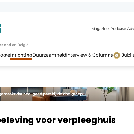
Magazines
Podcasts
Adv
erland en België
bouw en ontwikkeling in de zorg
logie
Inrichting
Duurzaamheid
Interview & Columns
Jubi
gemaakt dat heel goed past bij de doelgroep.
beleving voor verpleeghuis