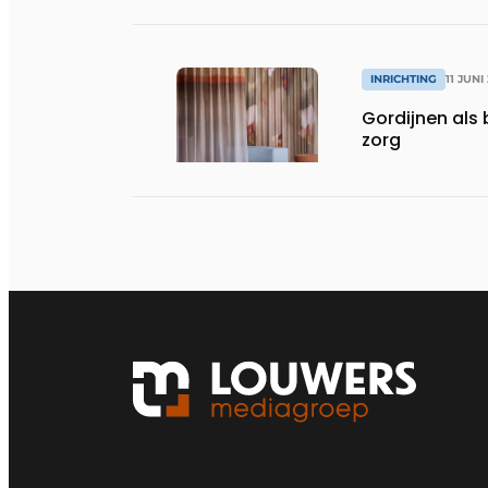
INRICHTING
11 JUNI
Gordijnen als 
zorg