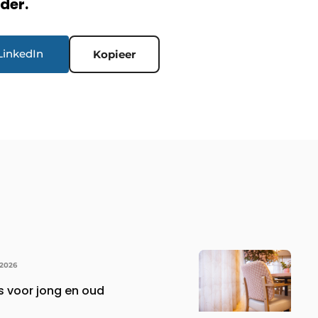
rder.
LinkedIn
Kopieer
 2026
s voor jong en oud