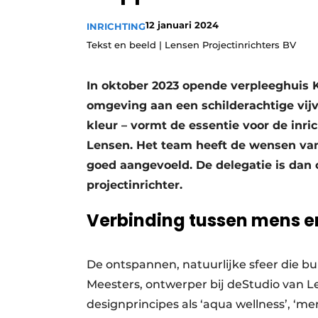
Privacy / Cookie statement
12 januari 2024
INRICHTING
Vacature aanmelden
Tekst en beeld | Lensen Projectinrichters BV
Vacatures
In oktober 2023 opende verpleeghuis 
Video’s
omgeving aan een schilderachtige vij
kleur – vormt de essentie voor de inri
Lensen. Het team heeft de wensen van
goed aangevoeld. De delegatie is dan
projectinrichter.
Verbinding tussen mens e
De ontspannen, natuurlijke sfeer die bu
Meesters, ontwerper bij deStudio van Le
designprincipes als ‘aqua wellness’, ‘me