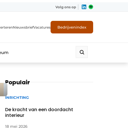
Volg ons op
Bedrijvenindex
erteren
Nieuwsbrief
Vacatures
leum
Populair
INRICHTING
De kracht van een doordacht
interieur
18 mei 2026