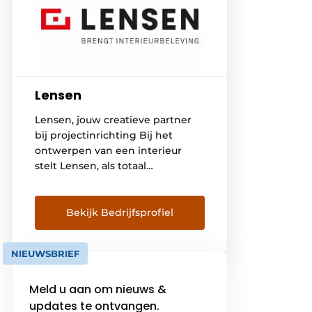
Lensen
Lensen, jouw creatieve partner
bij projectinrichting Bij het
ontwerpen van een interieur
stelt Lensen, als totaal
projectinrichter met de focus op
zorg, de eindgebruikers centraal.
Een interieur is van invloed op
Bekijk Bedrijfsprofiel
de emotionele beleving en het
welzijn van mensen, daar zijn we
NIEUWSBRIEF
van overtuigd. Daarom vormen
in het creatieve ontwerpproces
Meld u aan om nieuws &
hun leefwijzen, behoeften en
wensen […]
updates te ontvangen.