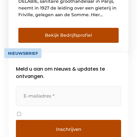
DELABIE, sanitaire groothandelaar in Parijs,
neemt in 1927 de leiding over een gieterij in
Friville, gelegen aan de Somme. Hier
ontwikkelt hij hoofdzakelijk kranen en
vloerhevels voor badkamers en keukens. De
volgende generaties streven steeds naar
Bekijk Bedrijfsprofiel
een groei van het familiebedrijf, maar willen
de identiteit van het merk en de […]
NIEUWSBRIEF
Meld u aan om nieuws & updates te
ontvangen.