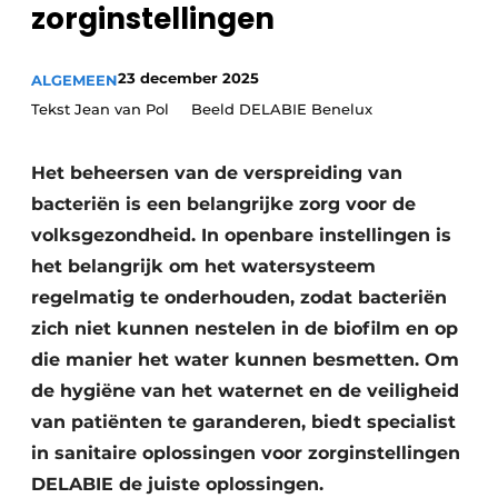
zorginstellingen
Podcasts
Privéklinieken
Privacy / Cookie statement
Laboratoria
23 december 2025
ALGEMEEN
Vacature aanmelden
Tekst Jean van Pol Beeld DELABIE Benelux
Vacatures
Video’s
Het beheersen van de verspreiding van
bacteriën is een belangrijke zorg voor de
volksgezondheid. In openbare instellingen is
het belangrijk om het watersysteem
regelmatig te onderhouden, zodat bacteriën
zich niet kunnen nestelen in de biofilm en op
die manier het water kunnen besmetten. Om
de hygiëne van het waternet en de veiligheid
van patiënten te garanderen, biedt specialist
in sanitaire oplossingen voor zorginstellingen
DELABIE de juiste oplossingen.