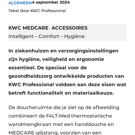
4 september 2024
ALGEMEEN
Podcasts
Privéklinieken
Tekst door KWC Professional
Privacy / Cookie statement
Laboratoria
Vacature aanmelden
KWC MEDCARE ACCESSOIRES
Vacatures
Intelligent – Comfort – Hygiëne
Video’s
In ziekenhuizen en verzorgingsinstellingen
zijn hygiëne, veiligheid en ergonomie
essentieel. De speciaal voor de
gezondheidszorg ontwikkelde producten van
KWC Professional voldoen aan deze eisen wat
betreft functionaliteit en materiaalkeuze.
De doucheruimte die je ziet op de afbeelding
combineert de F4LT-Med thermostatische
wandmengkraan met een handdouche en
MEDCARE-glijstang, voorzien van een