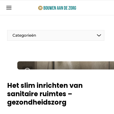
Aanmelden
Algemene voorwaarden
Bedrijven
Categorieën
Bouwen aan de Zorg | Vakblad over bouw en
ontwikkeling in de zorg
Contact
Productinformatie
Direct contact
Evenementen
Evenement aanmelden
Jaarboek
Het slim inrichten van
Jubileumboek
sanitaire ruimtes –
Ziekenhuizen
Meest gelezen
gezondheidszorg
Woonzorg & Verpleeghuizen
Nieuwsbrief