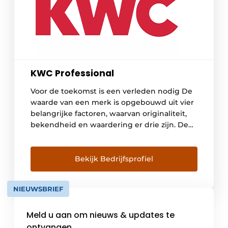
KWC Professional
Voor de toekomst is een verleden nodig De
waarde van een merk is opgebouwd uit vier
belangrijke factoren, waarvan originaliteit,
bekendheid en waardering er drie zijn. De
vierde en belangrijkste is de kwaliteit, die
over een langere periode absoluut
hoogwaardig en betrouwbaar moet blijken
Bekijk Bedrijfsprofiel
te zijn. De geschiedenis en continuïteit van
een merk worden steeds […]
NIEUWSBRIEF
Meld u aan om nieuws & updates te
ontvangen.