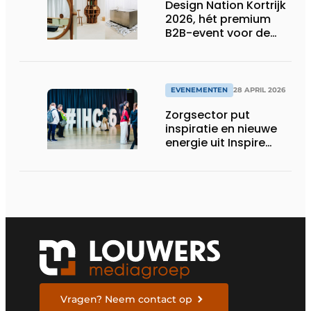
Design Nation Kortrijk
2026, hét premium
B2B-event voor de
design professional,
belooft opnieuw
groots uit te pakken
EVENEMENTEN
28 APRIL 2026
Zorgsector put
inspiratie en nieuwe
energie uit Inspire
Health & Care 2026
Vragen? Neem contact op