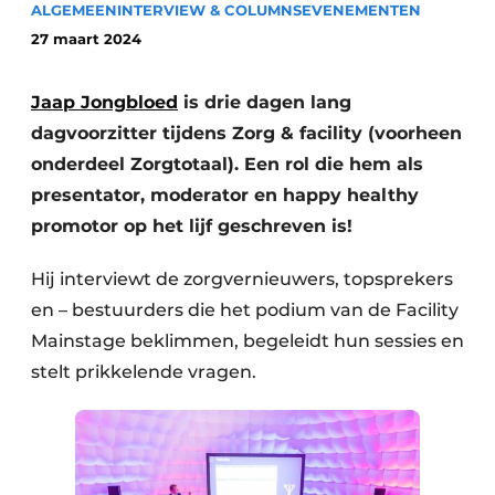
ALGEMEEN
Podcasts
INTERVIEW & COLUMNS
EVENEMENTEN
Privéklinieken
27 maart 2024
Privacy / Cookie statement
Laboratoria
Vacature aanmelden
Jaap Jongbloed
is drie dagen lang
Vacatures
dagvoorzitter tijdens Zorg & facility (voorheen
Video’s
onderdeel Zorgtotaal). Een rol die hem als
presentator, moderator en happy healthy
promotor op het lijf geschreven is!
Hij interviewt de zorgvernieuwers, topsprekers
en – bestuurders die het podium van de Facility
Mainstage beklimmen, begeleidt hun sessies en
stelt prikkelende vragen.