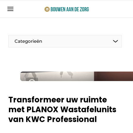
Aanmelden
Algemene voorwaarden
Bedrijven
Categorieën
Bouwen aan de Zorg | Vakblad over bouw en
ontwikkeling in de zorg
Contact
Productinformatie
Direct contact
Evenementen
Evenement aanmelden
Jaarboek
Transformeer uw ruimte
Jubileumboek
met PLANOX Wastafelunits
Ziekenhuizen
Meest gelezen
van KWC Professional
Woonzorg & Verpleeghuizen
Nieuwsbrief