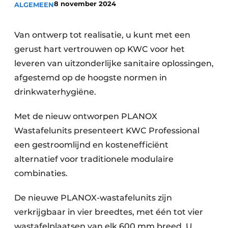
8 november 2024
ALGEMEEN
Podcasts
Privéklinieken
Privacy / Cookie statement
Laboratoria
Van ontwerp tot realisatie, u kunt met een
Vacature aanmelden
gerust hart vertrouwen op KWC voor het
Vacatures
leveren van uitzonderlijke sanitaire oplossingen,
Video’s
afgestemd op de hoogste normen in
drinkwaterhygiëne.
Met de nieuw ontworpen PLANOX
Wastafelunits presenteert KWC Professional
een gestroomlijnd en kostenefficiënt
alternatief voor traditionele modulaire
combinaties.
De nieuwe PLANOX-wastafelunits zijn
verkrijgbaar in vier breedtes, met één tot vier
wastafelplaatsen van elk 600 mm breed. U