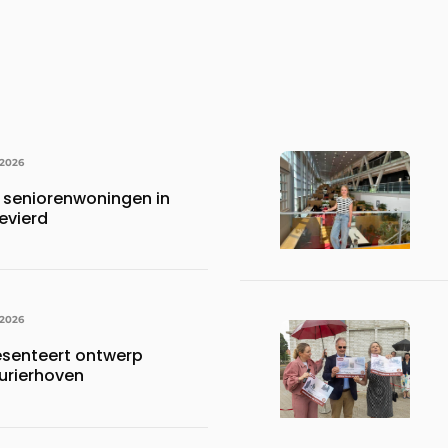
 2026
 seniorenwoningen in
evierd
 2026
esenteert ontwerp
urierhoven