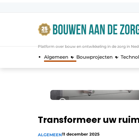
Aanmelden
Algemene voorwaarden
Bedrijven
Platform over bouw en ontwikkeling in de zorg in Ned
Bouwen aan de Zorg | Vakblad over 
Algemeen
Bouwprojecten
Techno
Contact
Direct contact
Evenement aanmelden
Jaarboek
Jubileumboek
Meest gelezen
Transformeer uw rui
Nieuwsbrief
11 december 2025
ALGEMEEN
Podcasts