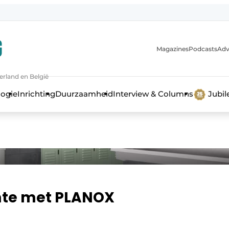
Magazines
Podcasts
Adv
erland en België
bouw en ontwikkeling in de zorg
logie
Inrichting
Duurzaamheid
Interview & Columns
Jubi
mte met PLANOX