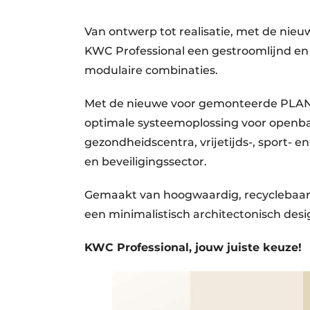
Privacy / Cookie statement
Van ontwerp tot realisatie, met de ni
Vacature aanmelden
KWC Professional een gestroomlijnd en k
Vacatures
modulaire combinaties.
Video’s
Met de nieuwe voor gemonteerde PLANO
optimale systeemoplossing voor openbar
gezondheidscentra, vrijetijds-, sport- 
en beveiligingssector.
Gemaakt van hoogwaardig, recyclebaar r
een minimalistisch architectonisch des
KWC Professional, jouw juiste keuze!