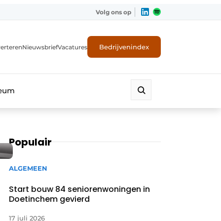
Volg ons op
Bedrijvenindex
erteren
Nieuwsbrief
Vacatures
leum
Populair
ALGEMEEN
Start bouw 84 seniorenwoningen in
Doetinchem gevierd
17 juli 2026