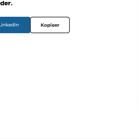
rder.
LinkedIn
Kopieer