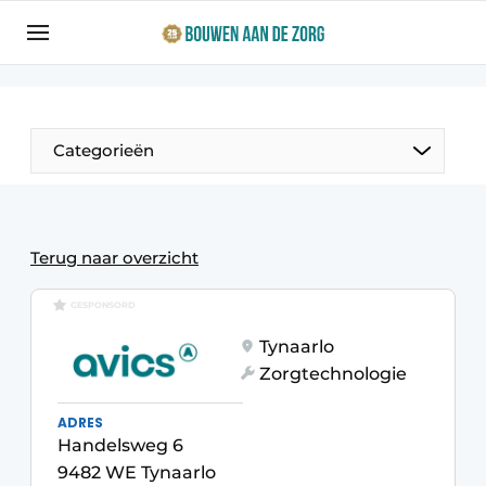
Aanmelden
Algemene voorwaarden
Bedrijven
Categorieën
Bouwen aan de Zorg | Vakblad over bouw en
ontwikkeling in de zorg
Contact
Productinformatie
Terug naar overzicht
Direct contact
Evenementen
GESPONSORD
Evenement aanmelden
Tynaarlo
Jaarboek
Zorgtechnologie
Jubileumboek
Ziekenhuizen
ADRES
Meest gelezen
Handelsweg 6
Woonzorg & Verpleeghuizen
Nieuwsbrief
9482 WE Tynaarlo