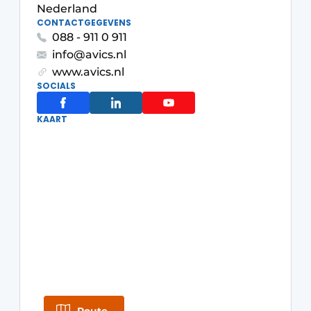
Podcasts
Nederland
Privéklinieken
CONTACTGEGEVENS
Privacy / Cookie statement
088 - 911 0 911
Laboratoria
Vacature aanmelden
info@avics.nl
www.avics.nl
Vacatures
SOCIALS
Video’s
KAART