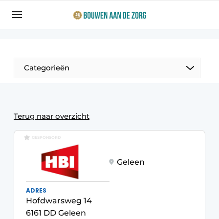
Aanmelden
Algemene voorwaarden
Bedrijven
Categorieën
Bouwen aan de Zorg | Vakblad over bouw en
ontwikkeling in de zorg
Contact
Productinformatie
Terug naar overzicht
Direct contact
Evenementen
GESPONSORD
Evenement aanmelden
Jaarboek
Geleen
Jubileumboek
Ziekenhuizen
ADRES
Meest gelezen
Hofdwarsweg 14
Woonzorg & Verpleeghuizen
Nieuwsbrief
6161 DD Geleen