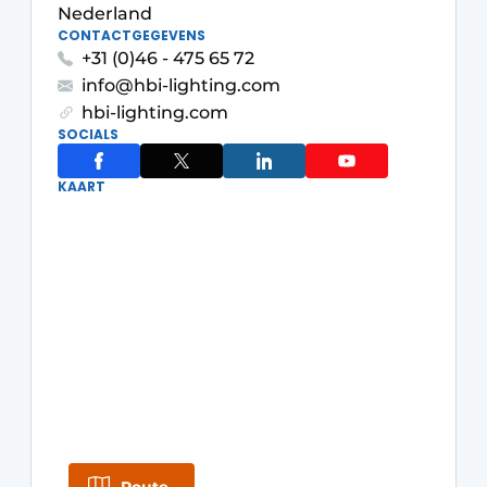
Podcasts
Nederland
Privéklinieken
CONTACTGEGEVENS
Privacy / Cookie statement
+31 (0)46 - 475 65 72
Laboratoria
Vacature aanmelden
info@hbi-lighting.com
hbi-lighting.com
Vacatures
SOCIALS
Video’s
KAART