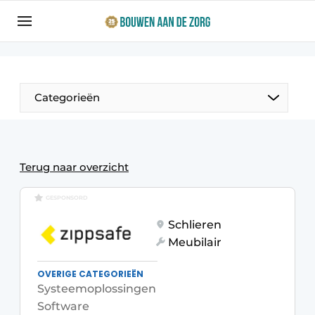
Aanmelden
Algemene voorwaarden
Bedrijven
Categorieën
Bouwen aan de Zorg | Vakblad over bouw en
ontwikkeling in de zorg
Contact
Productinformatie
Terug naar overzicht
Direct contact
Evenementen
GESPONSORD
Evenement aanmelden
Schlieren
Jaarboek
Meubilair
Jubileumboek
Ziekenhuizen
OVERIGE CATEGORIEËN
Meest gelezen
Systeemoplossingen
Woonzorg & Verpleeghuizen
Nieuwsbrief
Software