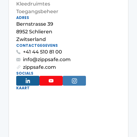
Podcasts
Kleedruimtes
Privéklinieken
Toegangsbeheer
Privacy / Cookie statement
ADRES
Laboratoria
Bernstrasse 39
Vacature aanmelden
8952 Schlieren
Vacatures
Zwitserland
Video’s
CONTACTGEGEVENS
+41 44 510 81 00
info@zippsafe.com
zippsafe.com
SOCIALS
KAART