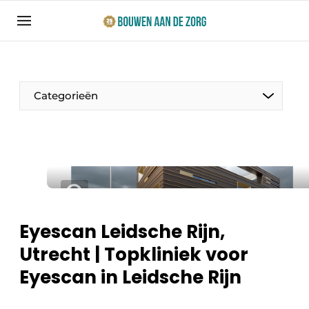
Aanmelden
Algemene voorwaarden
Bedrijven
Categorieën
Bouwen aan de Zorg | Vakblad over bouw en
ontwikkeling in de zorg
Contact
Productinformatie
Direct contact
Evenementen
Evenement aanmelden
Jaarboek
Eyescan Leidsche Rijn,
Jubileumboek
Utrecht | Topkliniek voor
Ziekenhuizen
Meest gelezen
Eyescan in Leidsche Rijn
Woonzorg & Verpleeghuizen
Nieuwsbrief