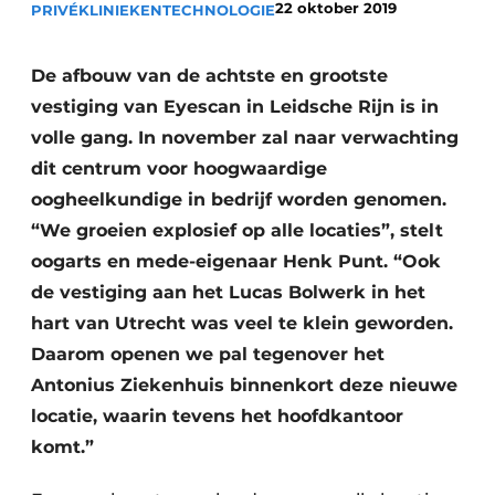
22 oktober 2019
PRIVÉKLINIEKEN
Podcasts
TECHNOLOGIE
Privéklinieken
Privacy / Cookie statement
Laboratoria
De afbouw van de achtste en grootste
Vacature aanmelden
vestiging van Eyescan in Leidsche Rijn is in
Vacatures
volle gang. In november zal naar verwachting
Video’s
dit centrum voor hoogwaardige
oogheelkundige in bedrijf worden genomen.
“We groeien explosief op alle locaties”, stelt
oogarts en mede-eigenaar Henk Punt. “Ook
de vestiging aan het Lucas Bolwerk in het
hart van Utrecht was veel te klein geworden.
Daarom openen we pal tegenover het
Antonius Ziekenhuis binnenkort deze nieuwe
locatie, waarin tevens het hoofdkantoor
komt.”