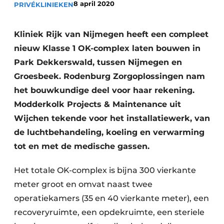
8 april 2020
PRIVÉKLINIEKEN
Podcasts
Privéklinieken
Privacy / Cookie statement
Laboratoria
Kliniek Rijk van Nijmegen heeft een compleet
Vacature aanmelden
nieuw Klasse 1 OK-complex laten bouwen in
Vacatures
Park Dekkerswald, tussen Nijmegen en
Video’s
Groesbeek. Rodenburg Zorgoplossingen nam
het bouwkundige deel voor haar rekening.
Modderkolk Projects & Maintenance uit
Wijchen tekende voor het installatiewerk, van
de luchtbehandeling, koeling en verwarming
tot en met de medische gassen.
Het totale OK-complex is bijna 300 vierkante
meter groot en omvat naast twee
operatiekamers (35 en 40 vierkante meter), een
recoveryruimte, een opdekruimte, een steriele