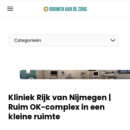
Aanmelden
Algemene voorwaarden
Bedrijven
Categorieën
Bouwen aan de Zorg | Vakblad over bouw en
ontwikkeling in de zorg
Contact
Productinformatie
Direct contact
Evenementen
Evenement aanmelden
Jaarboek
Kliniek Rijk van Nijmegen |
Jubileumboek
Ruim OK-complex in een
Ziekenhuizen
Meest gelezen
kleine ruimte
Woonzorg & Verpleeghuizen
Nieuwsbrief