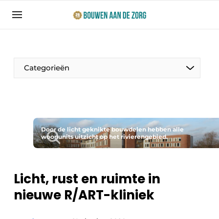
Aanmelden
Algemene voorwaarden
Bedrijven
Categorieën
Bouwen aan de Zorg | Vakblad over bouw en
ontwikkeling in de zorg
Contact
Productinformatie
Direct contact
Door de licht geknikte bouwdelen hebben alle
Evenementen
woonunits uitzicht op het rivierengebied.
Evenement aanmelden
Jaarboek
Jubileumboek
Licht, rust en ruimte in
Ziekenhuizen
nieuwe R/ART-kliniek
Meest gelezen
Woonzorg & Verpleeghuizen
Nieuwsbrief