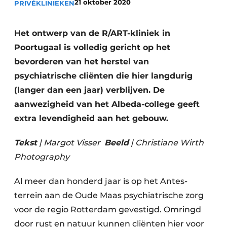
21 oktober 2020
PRIVÉKLINIEKEN
Podcasts
Privéklinieken
Privacy / Cookie statement
Laboratoria
Het ontwerp van de R/ART-kliniek in
Vacature aanmelden
Poortugaal is volledig gericht op het
Vacatures
bevorderen van het herstel van
Video’s
psychiatrische cliënten die hier langdurig
(langer dan een jaar) verblijven. De
aanwezigheid van het Albeda-college geeft
extra levendigheid aan het gebouw.
Tekst
| Margot Visser
Beeld
| Christiane Wirth
Photography
Al meer dan honderd jaar is op het Antes-
terrein aan de Oude Maas psychiatrische zorg
voor de regio Rotterdam gevestigd. Omringd
door rust en natuur kunnen cliënten hier voor