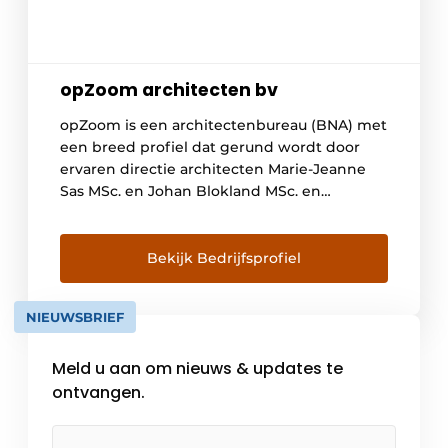
opZoom architecten bv
opZoom is een architectenbureau (BNA) met
een breed profiel dat gerund wordt door
ervaren directie architecten Marie-Jeanne
Sas MSc. en Johan Blokland MSc. en
partnerarchitect Bastiaan Buurman MArch.
Het bureau richt zich op maatschappelijke
opgaven in de sectoren wonen, zorg en
Bekijk Bedrijfsprofiel
dienstverlening. Een substantieel deel van
de opgavenportefeuille bestaat uit
NIEUWSBRIEF
herstructureren en herwaarderen van
bestaand […]
Meld u aan om nieuws & updates te
ontvangen.