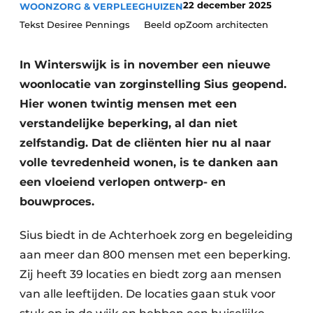
22 december 2025
WOONZORG & VERPLEEGHUIZEN
Podcasts
Privéklinieken
Tekst Desiree Pennings Beeld opZoom architecten
Privacy / Cookie statement
Laboratoria
Vacature aanmelden
In Winterswijk is in november een nieuwe
Vacatures
woonlocatie van zorginstelling Sius geopend.
Video’s
Hier wonen twintig mensen met een
verstandelijke beperking, al dan niet
zelfstandig. Dat de cliënten hier nu al naar
volle tevredenheid wonen, is te danken aan
een vloeiend verlopen ontwerp- en
bouwproces.
Sius biedt in de Achterhoek zorg en begeleiding
aan meer dan 800 mensen met een beperking.
Zij heeft 39 locaties en biedt zorg aan mensen
van alle leeftijden. De locaties gaan stuk voor