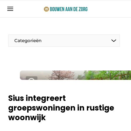
Aanmelden
Algemene voorwaarden
Bedrijven
Categorieën
Bouwen aan de Zorg | Vakblad over bouw en
ontwikkeling in de zorg
Contact
Productinformatie
Direct contact
Evenementen
Evenement aanmelden
Jaarboek
Sius integreert
Jubileumboek
groepswoningen in rustige
Ziekenhuizen
Meest gelezen
woonwijk
Woonzorg & Verpleeghuizen
Nieuwsbrief