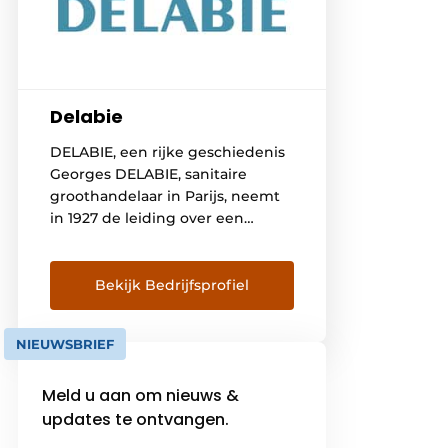
Delabie
DELABIE, een rijke geschiedenis
Georges DELABIE, sanitaire
groothandelaar in Parijs, neemt
in 1927 de leiding over een
gieterij in Friville, gelegen aan de
Somme. Hier ontwikkelt hij
hoofdzakelijk kranen en
Bekijk Bedrijfsprofiel
vloerhevels voor badkamers en
keukens. De volgende
NIEUWSBRIEF
generaties streven steeds naar
een groei van het familiebedrijf,
Meld u aan om nieuws &
maar willen de identiteit van het
merk en de […]
updates te ontvangen.