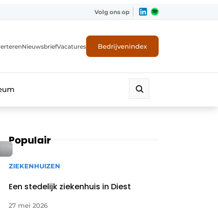
Volg ons op
Bedrijvenindex
erteren
Nieuwsbrief
Vacatures
leum
Populair
ZIEKENHUIZEN
Een stedelijk ziekenhuis in Diest
27 mei 2026