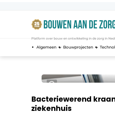
Aanmelden
Algemene voorwaarden
Bedrijven
Platform over bouw en ontwikkeling in de zorg in Ned
Bouwen aan de Zorg | Vakblad over 
Algemeen
Bouwprojecten
Techno
Contact
Direct contact
Evenement aanmelden
Jaarboek
Jubileumboek
Meest gelezen
Bacteriewerend kraan
Nieuwsbrief
ziekenhuis
Podcasts