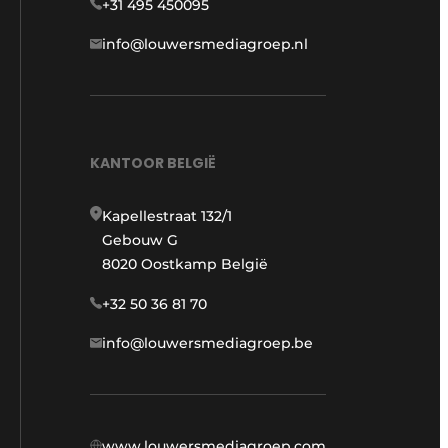
+31 495 450095
info@louwersmediagroep.nl
KANTOOR BELGIË
Kapellestraat 132/1
Gebouw G
8020 Oostkamp België
+32 50 36 81 70
info@louwersmediagroep.be
www.louwersmediagroep.com