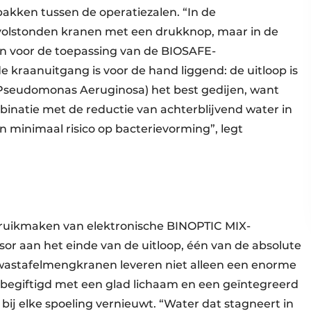
akken tussen de operatiezalen. “In de
volstonden kranen met een drukknop, maar in de
en voor de toepassing van de BIOSAFE-
kraanuitgang is voor de hand liggend: de uitloop is
 Pseudomonas Aeruginosa) het best gedijen, want
inatie met de reductie van achterblijvend water in
en minimaal risico op bacteriev­orming”, legt
uikmaken van elektronische ­BINOPTIC MIX-
r aan het einde van de uitloop, één van de absolute
wastafelmengkranen leveren niet alleen een enorme
 begiftigd met een glad lichaam en een geïntegreerd
 bij elke spoeling vernieuwt. “­Water dat stagneert in