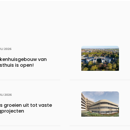
ULI 2026
iekenhuisgebouw van
thuis is open!
ULI 2026
s groeien uit tot vaste
gprojecten