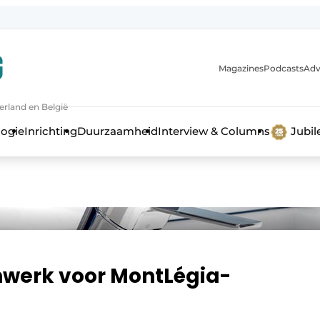
Magazines
Podcasts
Adv
erland en België
bouw en ontwikkeling in de zorg
logie
Inrichting
Duurzaamheid
Interview & Columns
Jubi
werk voor MontLégia-