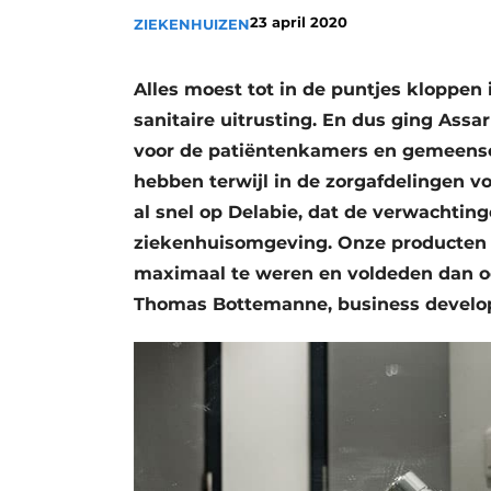
23 april 2020
Privacy / Cookie statement
ZIEKENHUIZEN
Vacature aanmelden
Alles moest tot in de puntjes kloppen
Vacatures
sanitaire uitrusting. En dus ging Assa
Video’s
voor de patiëntenkamers en gemeenscha
hebben terwijl in de zorgafdelingen v
al snel op Delabie, dat de verwachtinge
ziekenhuisomgeving. Onze producten 
maximaal te weren en voldeden dan oo
Thomas Bottemanne, business develop