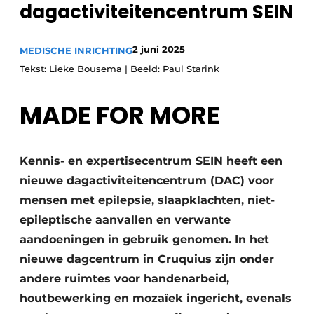
dagactiviteitencentrum SEIN
Podcasts
Privéklinieken
Privacy / Cookie statement
Laboratoria
2 juni 2025
MEDISCHE INRICHTING
Vacature aanmelden
Tekst: Lieke Bousema | Beeld: Paul Starink
Vacatures
Video’s
MADE FOR MORE
Kennis- en expertisecentrum SEIN heeft een
nieuwe dagactiviteitencentrum (DAC) voor
mensen met epilepsie, slaapklachten, niet-
epileptische aanvallen en verwante
aandoeningen in gebruik genomen. In het
nieuwe dagcentrum in Cruquius zijn onder
andere ruimtes voor handenarbeid,
houtbewerking en mozaïek ingericht, evenals