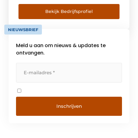
Daarbij ligt de focus op de zorg, farma,
biotech en kantorenmarkt. Alle bedrijven
Bekijk Bedrijfsprofiel
werken autonoom maar zullen daar waar
mogelijk hun gezamenlijke kennis en
NIEUWSBRIEF
vaardigheden voor uw […]
Meld u aan om nieuws & updates te
ontvangen.