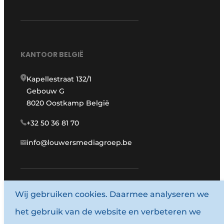
KANTOOR BELGIË
Kapellestraat 132/1
Gebouw G
8020 Oostkamp België
+32 50 36 81 70
info@louwersmediagroep.be
www.louwersmediagroep.com
Wij gebruiken cookies. Daarmee analyseren we
het gebruik van de website en verbeteren we
© 1987 - 2026 Louwersmediagroep.