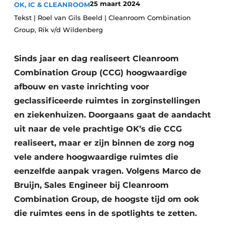
25 maart 2024
OK, IC & CLEANROOM
Podcasts
Privéklinieken
Tekst | Roel van Gils Beeld | Cleanroom Combination
Privacy / Cookie statement
Group, Rik v/d Wildenberg
Laboratoria
Vacature aanmelden
Vacatures
Sinds jaar en dag realiseert Cleanroom
Combination Group (CCG) hoogwaardige
Video’s
afbouw en vaste inrichting voor
geclassificeerde ruimtes in zorginstellingen
en ziekenhuizen. Doorgaans gaat de aandacht
uit naar de vele prachtige OK’s die CCG
realiseert, maar er zijn binnen de zorg nog
vele andere hoogwaardige ruimtes die
eenzelfde aanpak vragen. Volgens Marco de
Bruijn, Sales Engineer bij Cleanroom
Combination Group, de hoogste tijd om ook
die ruimtes eens in de spotlights te zetten.