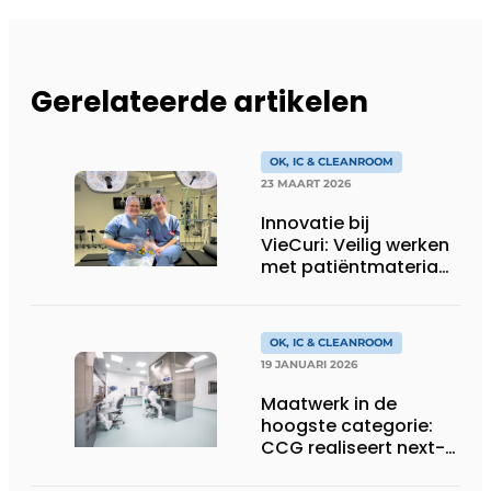
Gerelateerde artikelen
OK, IC & CLEANROOM
23 MAART 2026
Innovatie bij
VieCuri: Veilig werken
met patiëntmateriaal,
zonder blootstelling
aan formaline
OK, IC & CLEANROOM
19 JANUARI 2026
Maatwerk in de
hoogste categorie:
CCG realiseert next-
level