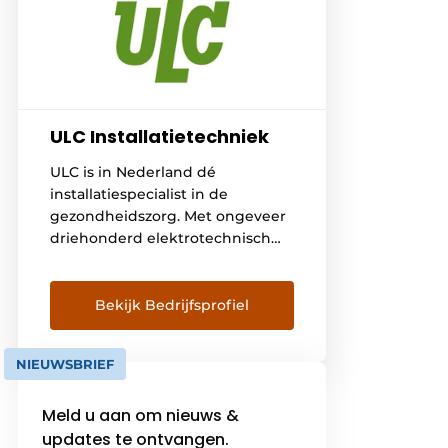
ULC Installatietechniek
ULC is in Nederland dé
installatiespecialist in de
gezondheidszorg. Met ongeveer
driehonderd elektrotechnisch
en werktuigbouwkundig
specialisten kunnen wij
technische projecten realiseren
Bekijk Bedrijfsprofiel
en technische installaties
onderhouden. We kunnen
NIEUWSBRIEF
opdrachtgevers bijstaan in de
complete levenscyclus van
Meld u aan om nieuws &
zorgvastgoed. Voor projecten
buiten de zorg doen wij graag
updates te ontvangen.