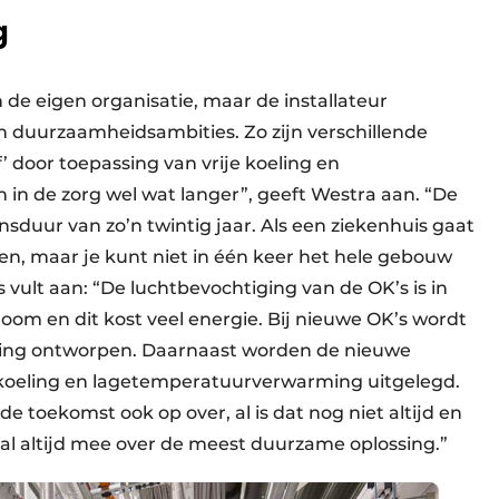
g
 de eigen organisatie, maar de installateur
n duurzaamheidsambities. Zo zijn verschillende
f’ door toepassing van vrije koeling en
n de zorg wel wat langer”, geeft Westra aan. “De
nsduur van zo’n twintig jaar. Als een ziekenhuis gaat
en, maar je kunt niet in één keer het hele gebouw
 vult aan: “De luchtbevochtiging van de OK’s is in
om en dit kost veel energie. Bij nieuwe OK’s wordt
ging ontworpen. Daarnaast worden de nieuwe
eling en lagetemperatuurverwarming uitgelegd.
 toekomst ook op over, al is dat nog niet altijd en
val altijd mee over de meest duurzame oplossing.”