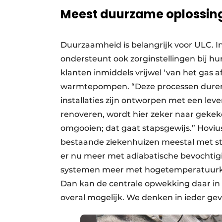
Meest duurzame oplossin
Duurzaamheid is belangrijk voor ULC. In
ondersteunt ook zorginstellingen bij hu
klanten inmiddels vrijwel ‘van het gas a
warmtepompen. “Deze processen duren i
installaties zijn ontworpen met een leve
renoveren, wordt hier zeker naar gekek
omgooien; dat gaat stapsgewijs.” Hovius
bestaande ziekenhuizen meestal met sto
er nu meer met adiabatische bevochti
systemen meer met hogetemperatuurko
Dan kan de centrale opwekking daar in de
overal mogelijk. We denken in ieder ge