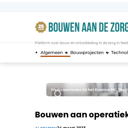
Aanmelden
Algemene voorwaarden
Bedrijven
Platform over bouw en ontwikkeling in de zorg in Ned
Bouwen aan de Zorg | Vakblad over 
Algemeen
Bouwprojecten
Techno
Contact
Direct contact
Evenement aanmelden
Jaarboek
Werkzaamheden bij het Erasmus MC. (Beeld:
Jubileumboek
Meest gelezen
Bouwen aan operatiek
Nieuwsbrief
Podcasts
24 maart 2023