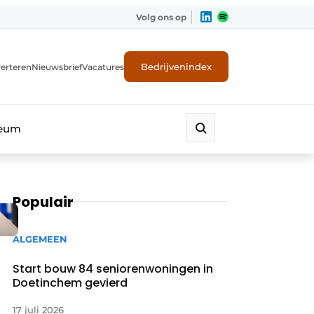
Volg ons op
Bedrijvenindex
erteren
Nieuwsbrief
Vacatures
leum
Populair
ALGEMEEN
Start bouw 84 seniorenwoningen in
Doetinchem gevierd
17 juli 2026