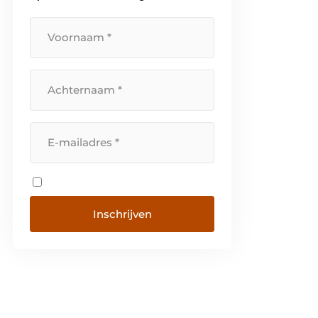
een beroep op ons
zusterbedrijf Bectro. ‘Samen
zorgen voor morgen’ omvat alles
waar […]