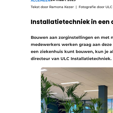
ALGEMEEN
Privacy / Cookie statement
Tekst door Ramona Kezer
Fotografie door ULC 
Vacature aanmelden
Installatietechniek in e
Vacatures
Video’s
Bouwen aan zorginstellingen en met n
medewerkers werken graag aan deze c
een ziekenhuis kunt bouwen, kun je a
directeur van ULC Installatietechniek.