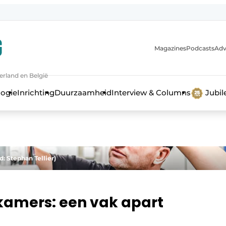
Magazines
Podcasts
Adv
erland en België
bouw en ontwikkeling in de zorg
logie
Inrichting
Duurzaamheid
Interview & Columns
Jubi
 Stephan Tellier)
amers: een vak apart