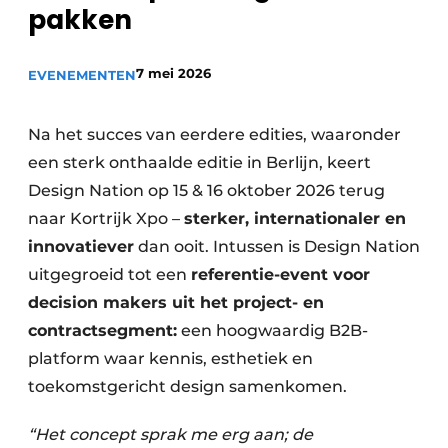
Podcasts
pakken
Privéklinieken
Privacy / Cookie statement
Laboratoria
7 mei 2026
EVENEMENTEN
Vacature aanmelden
Vacatures
Na het succes van eerdere edities, waaronder
Video’s
een sterk onthaalde editie in Berlijn, keert
Design Nation op 15 & 16 oktober 2026 terug
naar Kortrijk Xpo –
sterker, internationaler en
innovatiever
dan ooit. Intussen is Design Nation
uitgegroeid tot een
referentie-event voor
decision makers uit het project- en
contractsegment:
een hoogwaardig B2B-
platform waar kennis, esthetiek en
toekomstgericht design samenkomen.
“Het concept sprak me erg aan; de