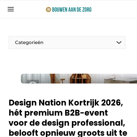
Aanmelden
Algemene voorwaarden
Bedrijven
Categorieën
Bouwen aan de Zorg | Vakblad over bouw en
ontwikkeling in de zorg
Contact
Productinformatie
Direct contact
Evenementen
Evenement aanmelden
Jaarboek
Design Nation Kortrijk 2026,
Jubileumboek
hét premium B2B-event
Ziekenhuizen
Meest gelezen
voor de design professional,
Woonzorg & Verpleeghuizen
Nieuwsbrief
belooft opnieuw groots uit te