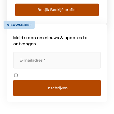
in sectoren als zorg, onderwijs, overheid en
bedrijfsleven. Goede architectuur begint bij
Bekijk Bedrijfsprofiel
het doorgronden van de vraag. Niet het
gebouw zelf, maar de mensen die het
NIEUWSBRIEF
gebouw gebruiken, staan bij ons […]
Meld u aan om nieuws & updates te
ontvangen.