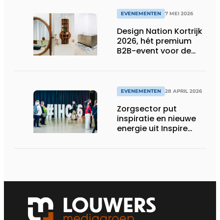
EVENEMENTEN
7 MEI 2026
Design Nation Kortrijk
2026, hét premium
B2B-event voor de
design professional,
belooft opnieuw
groots uit te pakken
EVENEMENTEN
28 APRIL 2026
Zorgsector put
inspiratie en nieuwe
energie uit Inspire
Health & Care 2026