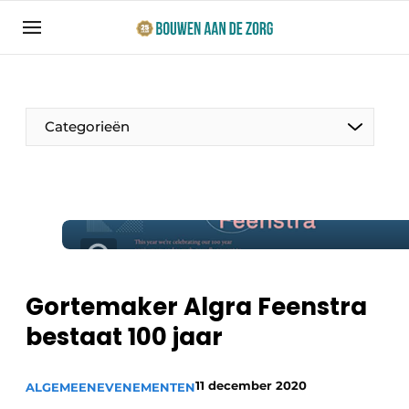
Aanmelden
Algemene voorwaarden
Bedrijven
Categorieën
Bouwen aan de Zorg | Vakblad over bouw en
ontwikkeling in de zorg
Contact
Productinformatie
Direct contact
Evenementen
Evenement aanmelden
Jaarboek
Gortemaker Algra Feenstra
Jubileumboek
bestaat 100 jaar
Ziekenhuizen
Meest gelezen
Woonzorg & Verpleeghuizen
11 december 2020
Nieuwsbrief
ALGEMEEN
EVENEMENTEN