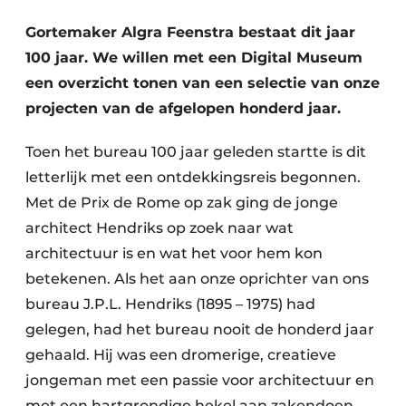
Podcasts
Privéklinieken
Gortemaker Algra Feenstra bestaat dit jaar
Privacy / Cookie statement
100 jaar. We willen met een Digital Museum
Laboratoria
Vacature aanmelden
een overzicht tonen van een selectie van onze
Vacatures
projecten van de afgelopen honderd jaar.
Video’s
Toen het bureau 100 jaar geleden startte is dit
letterlijk met een ontdekkingsreis begonnen.
Met de Prix de Rome op zak ging de jonge
architect Hendriks op zoek naar wat
architectuur is en wat het voor hem kon
betekenen. Als het aan onze oprichter van ons
bureau J.P.L. Hendriks (1895 – 1975) had
gelegen, had het bureau nooit de honderd jaar
gehaald. Hij was een dromerige, creatieve
jongeman met een passie voor architectuur en
met een hartgrondige hekel aan zakendoen.