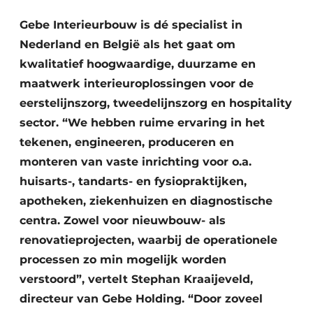
Podcasts
Privéklinieken
Gebe Interieurbouw is dé specialist in
Privacy / Cookie statement
Nederland en België als het gaat om
Laboratoria
Vacature aanmelden
kwalitatief hoogwaardige, duurzame en
Vacatures
maatwerk interieuroplossingen voor de
Video’s
eerstelijnszorg, tweedelijnszorg en hospitality
sector. “We hebben ruime ervaring in het
tekenen, engineeren, produceren en
monteren van vaste inrichting voor o.a.
huisarts-, tandarts- en fysiopraktijken,
apotheken, ziekenhuizen en diagnostische
centra. Zowel voor nieuwbouw- als
renovatieprojecten, waarbij de operationele
processen zo min mogelijk worden
verstoord”, vertelt Stephan Kraaijeveld,
directeur van Gebe Holding. “Door zoveel