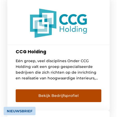
CCG Holding
Eén groep, veel disciplines Onder CCG
Holding valt een groep gespecialiseerde
bedrijven die zich richten op de inrichting
en realisatie van hoogwaardige interieurs,
geclassificeerde ruimtes en algemene bouw.
Daarbij ligt de focus op de zorg, farma,
biotech en kantorenmarkt. Alle bedrijven
Bekijk Bedrijfsprofiel
werken autonoom maar zullen daar waar
mogelijk hun gezamenlijke kennis en
NIEUWSBRIEF
vaardigheden voor uw […]