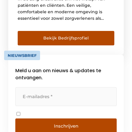
patiënten en cliënten. Een veilige,
comfortabele en moderne omgeving is
essentieel voor zowel zorgverleners als
zorgontvangers. Unica draagt hieraan bij
met innovatieve technologische
oplossingen die comfort, duurzaamheid en
Bekijk Bedrijfsprofiel
functionaliteit naadloos integreren. Met onze
uitgebreide expertise in nieuwbouw,
NIEUWSBRIEF
renovatie, onderhoud, beheer, beveiliging
en energieadvies zorgen we ervoor […]
Meld u aan om nieuws & updates te
ontvangen.
Inschrijven