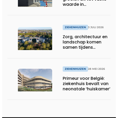
waarde in
zorgprojecten
ZIEKENHUIZEN
3 JULI 2026
Zorg, architectuur en
landschap komen
samen tijdens
vernieuwbouw
Noordwest
Ziekenhuisgroep
ZIEKENHUIZEN
28 MEI 2026
Primeur voor België:
ziekenhuis bevalt van
neonatale ‘huiskamer’