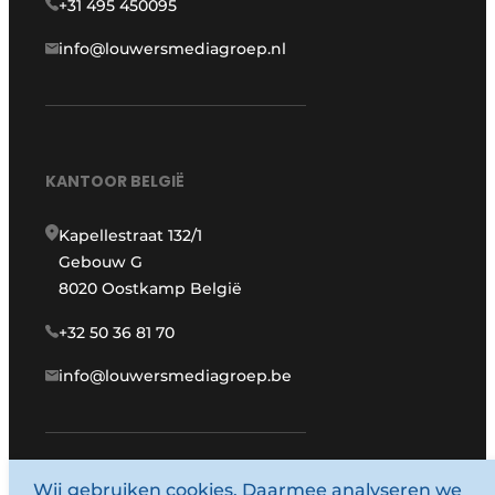
+31 495 450095
info@louwersmediagroep.nl
KANTOOR BELGIË
Kapellestraat 132/1
Gebouw G
8020 Oostkamp België
+32 50 36 81 70
info@louwersmediagroep.be
www.louwersmediagroep.com
Wij gebruiken cookies. Daarmee analyseren we