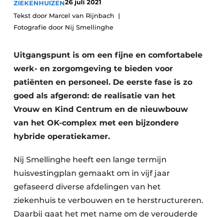
26 juli 2021
ZIEKENHUIZEN
Podcasts
Privéklinieken
Tekst door Marcel van Rijnbach
Privacy / Cookie statement
Fotografie door Nij Smellinghe
Laboratoria
Vacature aanmelden
Vacatures
Uitgangspunt is om een fijne en comfortabele
werk- en zorgomgeving te bieden voor
Video’s
patiënten en personeel. De eerste fase is zo
goed als afgerond: de realisatie van het
Vrouw en Kind Centrum en de nieuwbouw
van het OK-complex met een bijzondere
hybride operatiekamer.
Nij Smellinghe heeft een lange termijn
huisvestingplan gemaakt om in vijf jaar
gefaseerd diverse afdelingen van het
ziekenhuis te verbouwen en te herstructureren.
Daarbij gaat het met name om de verouderde