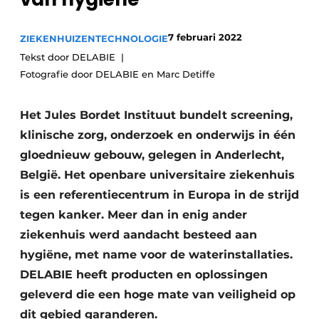
Podcasts
Privéklinieken
Privacy / Cookie statement
7 februari 2022
ZIEKENHUIZEN
TECHNOLOGIE
Laboratoria
Vacature aanmelden
Tekst door DELABIE
Fotografie door DELABIE en Marc Detiffe
Vacatures
Video’s
Het Jules Bordet Instituut bundelt screening,
klinische zorg, onderzoek en onderwijs in één
gloednieuw gebouw, gelegen in Anderlecht,
België. Het openbare universitaire ziekenhuis
is een referentiecentrum in Europa in de strijd
tegen kanker. Meer dan in enig ander
ziekenhuis werd aandacht besteed aan
hygiëne, met name voor de waterinstallaties.
DELABIE heeft producten en oplossingen
geleverd die een hoge mate van veiligheid op
dit gebied garanderen.