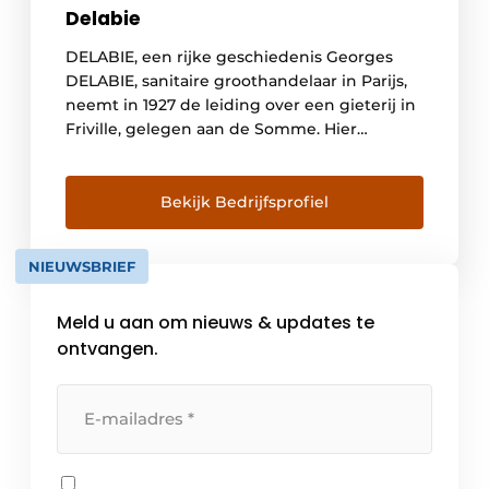
Delabie
DELABIE, een rijke geschiedenis Georges
DELABIE, sanitaire groothandelaar in Parijs,
neemt in 1927 de leiding over een gieterij in
Friville, gelegen aan de Somme. Hier
ontwikkelt hij hoofdzakelijk kranen en
vloerhevels voor badkamers en keukens. De
volgende generaties streven steeds naar
Bekijk Bedrijfsprofiel
een groei van het familiebedrijf, maar willen
de identiteit van het merk en de […]
NIEUWSBRIEF
Meld u aan om nieuws & updates te
ontvangen.