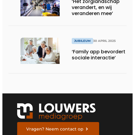
‘Het zorglandschap
verandert, en wij
veranderen mee’
JUBILEUM
30 APRIL 2025
‘Family app bevordert
sociale interactie’
Vragen? Neem contact op