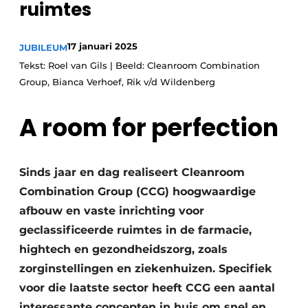
ruimtes
Podcasts
Privéklinieken
Privacy / Cookie statement
Laboratoria
17 januari 2025
JUBILEUM
Vacature aanmelden
Tekst: Roel van Gils | Beeld: Cleanroom Combination
Vacatures
Group, Bianca Verhoef, Rik v/d Wildenberg
Video’s
A room for perfection
Sinds jaar en dag realiseert Cleanroom
Combination Group (CCG) hoogwaardige
afbouw en vaste inrichting voor
geclassificeerde ruimtes in de farmacie,
hightech en gezondheidszorg, zoals
zorginstellingen en ziekenhuizen. Specifiek
voor die laatste sector heeft CCG een aantal
interessante concepten in huis om snel en