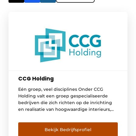
CCG Holding
Eén groep, veel disciplines Onder CCG
Holding valt een groep gespecialiseerde
bedrijven die zich richten op de inrichting
en realisatie van hoogwaardige interieurs,
geclassificeerde ruimtes en algemene bouw.
Daarbij ligt de focus op de zorg, farma,
biotech en kantorenmarkt. Alle bedrijven
Bekijk Bedrijfsprofiel
werken autonoom maar zullen daar waar